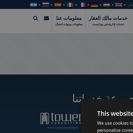
بار
خدمات مالك العقار
معلومات عنا
خدمات إدارية في بودابست
معلومات وجهات اتصال
موعة خدماتنا
This websit
We use cookies to
www.towerconsulting.hu
www.towerassistance.com
personalise conte