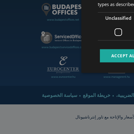
types as described
Unclassified
www.budapestoffices.net
www.budapestluxuryapartment
www.cdpbudapest.com
www.budapestservicedoffices.com
ACCEPT A
www.eurocenter.hu
www.managerent.hu
 الضريبية
خريطة الموقع
سياسة الخصوصية