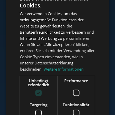
Cookies.
ENGLISH
Wir verwenden Cookies, um das
HUNGARIAN
ordnungsgemäße Funktionieren der
www.tower-investments.com
GERMAN
Website zu gewährleisten, die
Benutzerfreundlichkeit zu verbessern und
FRENCH
Inhalte und Werbung zu personalisieren.
ITALIAN
www.towerassistance.com
Wenn Sie auf „Alle akzeptieren“ klicken,
SPANISH
erklären Sie sich mit der Verwendung aller
Cookie-Typen einverstanden, wie in
RUSSIAN
unserer Datenschutzerklärung
www.towerconsulting.hu
ARABIC
beschrieben.
Weitere Informationen
Unbedingt
Performance
erforderlich
www.mybudapesthome.com
Targeting
Funktionalität
www.budapestluxuryapartments.hu