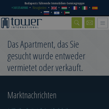
Budapests führende Immobilien-Servicegruppe
+3613540980
Neuigkeiten
Toggle
naviga
Das Apartment, das Sie
gesucht wurde entweder
vermietet oder verkauft.
Marktnachrichten