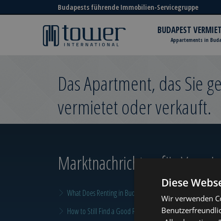
Budapests führende Immobilien-Servicegruppe
BUDAPEST VERMIE
Appartements in Bud
Das Apartment, das Sie 
vermietet oder verkauft.
Marktnachrichten
für Vermiet
Diese Webse
What Does Renting in Budapest Really Cost?
Wir verwenden Co
Benutzerfreundli
How to Still Find a Good Rental in Budapest at the End of A