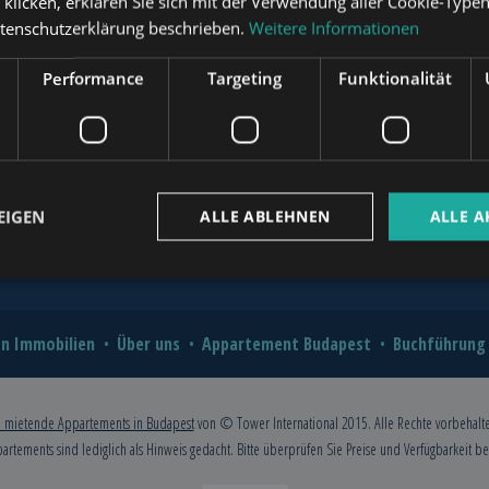
“ klicken, erklären Sie sich mit der Verwendung aller Cookie-Type
?
atenschutzerklärung beschrieben.
Weitere Informationen
novation for Value and Comfort
www.mybudapesthome.com
Performance
Targeting
Funktionalität
o Hire a Professional?
2026: A Comprehensive Guide for
www.budapestpropertysellers.com
EIGEN
ALLE ABLEHNEN
ALLE A
www.tclbudapest.com
n Immobilien
Über uns
Appartement Budapest
Buchführung
 mietende Appartements in Budapest
von © Tower International 2015. Alle Rechte vorbehalt
partements sind lediglich als Hinweis gedacht. Bitte überprüfen Sie Preise und Verfügbarkeit b