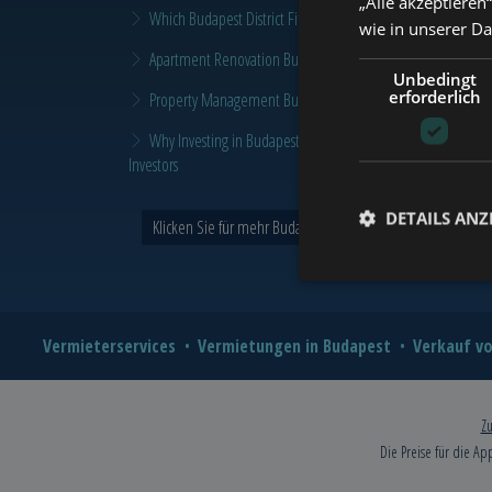
„Alle akzeptieren
Which Budapest District Fits Which Property Investor in 2026
wie in unserer D
Apartment Renovation Budapest: How to Plan a Smarter Re
Unbedingt
erforderlich
Property Management Budapest: When Does It Make Sense t
Why Investing in Budapest Real Estate is a Smart Move in 
Investors
DETAILS ANZ
Klicken Sie für mehr Budapest und Tower Nachrichten >
Vermieterservices
Vermietungen in Budapest
Verkauf vo
Zu
Die Preise für die Ap