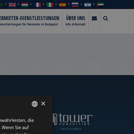
en
ERMIETER-DIENSTLEISTUNGEN
ÜBER UNS
ienstleistungen für Vermieter in Budapest
Info & Kontakt
×
währleisten, die
ENGLISH
. Wenn Sie auf
www.towerassistance.com
www.towerconsulting.hu
HUNGARIAN