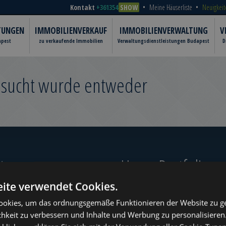
Kontakt
+361354
SHOW
Meine Häuserliste
Neuigkeit
TUNGEN
IMMOBILIENVERKAUF
IMMOBILIENVERWALTUNG
V
apest
zu verkaufende Immobilien
Verwaltungsdienstleistungen Budapest
D
gesucht wurde entweder
er‎
Unser Portfolio
ite verwendet Cookies.
okies, um das ordnungsgemäße Funktionieren der Website zu ge
chkeit zu verbessern und Inhalte und Werbung zu personalisieren
ugust
www.tower-investments.com