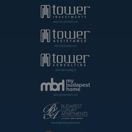
www.tower-investments.com
www.towerassistance.com
www.towerconsulting.hu
www.mybudapesthome.com
www.budapestluxuryapartments.hu