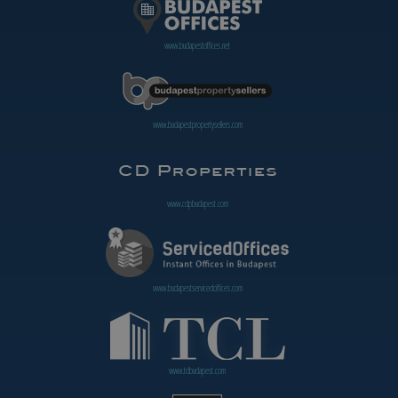
www.budapestoffices.net
www.budapestpropertysellers.com
www.cdpbudapest.com
www.budapestservicedoffices.com
www.tclbudapest.com