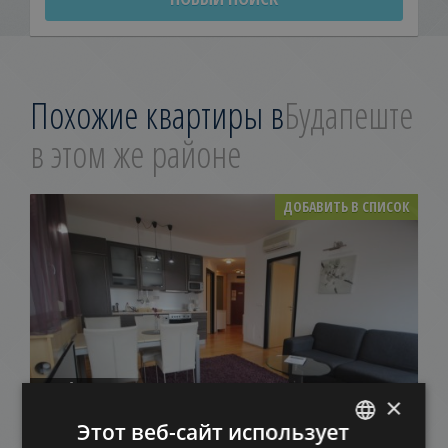
Похожие квартиры в
Будапеште
в этом же районе
ДОБАВИТЬ В СПИСОК
KIRÁLY COURT
×
102.800.000 HUF
Цена:
Этот веб-сайт использует
2