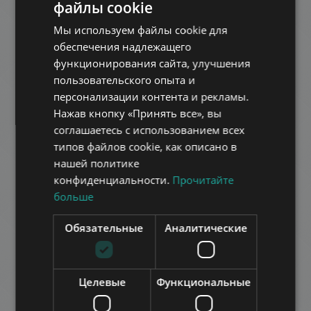
Район 6 • 2 Спальни • 57 m
файлы cookie
ENGLISH
Мы используем файлы cookie для
HUNGARIAN
ДОБАВИТЬ В СПИСОК
обеспечения надлежащего
GERMAN
функционирования сайта, улучшения
пользовательского опыта и
FRENCH
персонализации контента и рекламы.
ITALIAN
Нажав кнопку «Принять все», вы
SPANISH
соглашаетесь с использованием всех
типов файлов cookie, как описано в
RUSSIAN
нашей политике
SZONDI UTCA
ARABIC
конфиденциальности.
Прочитайте
79.900.000 HUF
Цена:
больше
2
Район 6 • 2 Спальни • 59 m
Обязательные
Аналитические
ДОБАВИТЬ В СПИСОК
Целевые
Функциональные