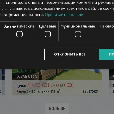
зовательского опыта и персонализации контента и рекламы
вы соглашаетесь с использованием всех типов файлов cookie
еште в этом же районе
е конфиденциальности.
Прочитайте больше
Аналитические
Целевые
Функциональные
Неклас
ОК
ДОБАВИТЬ В СПИСОК
ОТКЛОНИТЬ ВСЕ
ПР
LOVAG UTCA
217.200.000 HUF
(€600.000)
Цена:
2
5
Район 6 • 2 Спальни • 113 m
Ref:
376603
БОЛЬШЕ