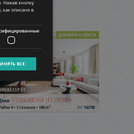
. Нажав кнопку
HUNGARIAN
, как описано в
GERMAN
FRENCH
сифицированные
ДОБАВИТЬ В СПИСОК
ITALIAN
SPANISH
RUSSIAN
ИНЯТЬ ВСЕ
ARABIC
ANDRÁSSY ÚT
470.000.000 HUF
(€1.298.340)
Цена:
2
Район 6 • 3 Спальни • 188 m
Ref:
142700