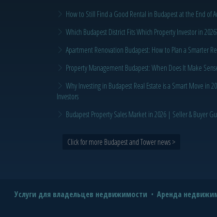
How to Still Find a Good Rental in Budapest at the End of A
Which Budapest District Fits Which Property Investor in 2026
Apartment Renovation Budapest: How to Plan a Smarter Re
Property Management Budapest: When Does It Make Sense t
Why Investing in Budapest Real Estate is a Smart Move in 
Investors
Budapest Property Sales Market in 2026 | Seller & Buyer G
Click for more Budapest and Tower news >
Услуги для владельцев недвижимости
Аренда недвижим