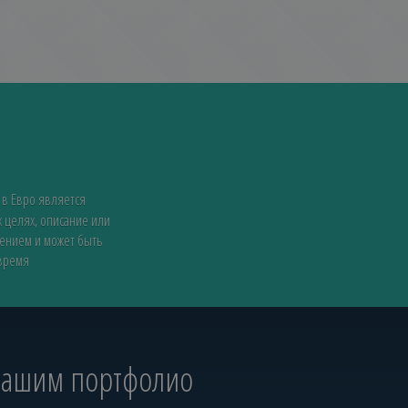
 в Евро является
 целях, описание или
жением и может быть
 время
 нашим портфолио