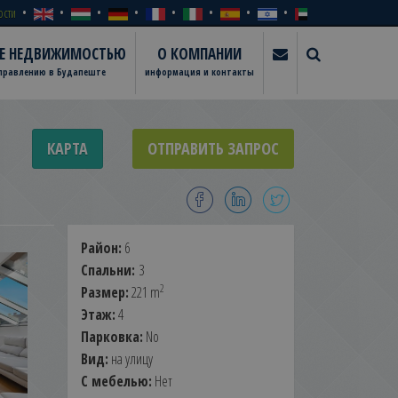
ости
ИЕ НЕДВИЖИМОСТЬЮ
О КОМПАНИИ
управлению в Будапеште
информация и контакты
КАРТА
ОТПРАВИТЬ ЗАПРОС
Район:
6
Спальни:
3
2
Размер:
221 m
Этаж:
4
Парковка:
No
Вид:
на улицу
С мебелью:
Нет