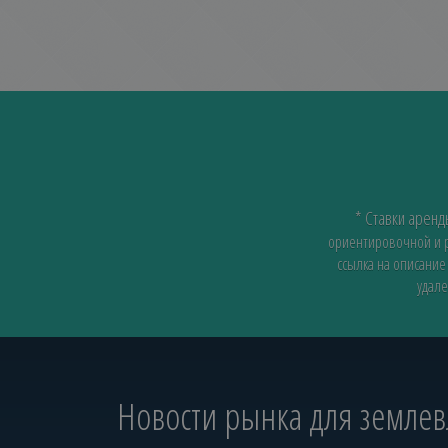
* Ставки арен
ориентировочной и ра
ссылка на описание
удале
Новости рынка для земле