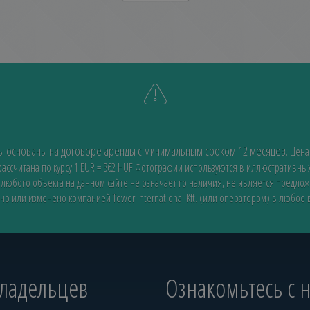
ды основаны на договоре аренды с минимальным сроком 12 месяцев.
Цена
ссчитана по курсу 1 EUR = 362 HUF
Фотографии используются в иллюстративных
 любого объекта на данном сайте не означает го наличия, не является предло
но или изменено компанией Tower International Kft. (или оператором) в любое
владельцев
Ознакомьтесь с