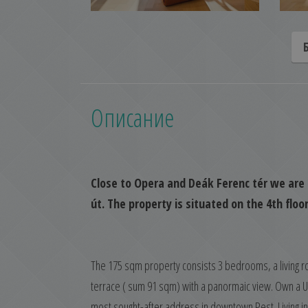
Описание
Close to Opera and Deák Ferenc tér we are 
út. The property is situated on the 4th floo
The 175 sqm property consists 3 bedrooms, a living r
terrace ( sum 91 sqm) with a panormaic view. Own a U
most sought-after address in downtown Pest. Living i