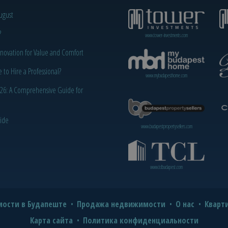
ugust
?
www.tower-investments.com
novation for Value and Comfort
o Hire a Professional?
www.mybudapesthome.com
2026: A Comprehensive Guide for
uide
www.budapestpropertysellers.com
www.tclbudapest.com
ости в Будапеште
Продажа недвижимости
О нас
Кварт
Карта сайта
Политика конфиденциальности