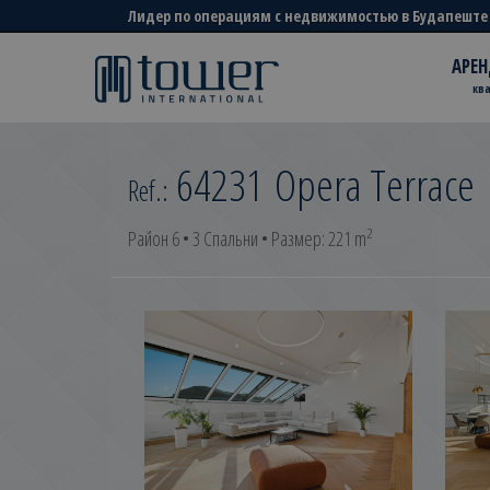
Лидер по операциям с недвижимостью в Будапеште
АРЕН
кв
64231
Opera Terrace
Ref.:
2
Район 6 • 3 Спальни • Размер: 221 m