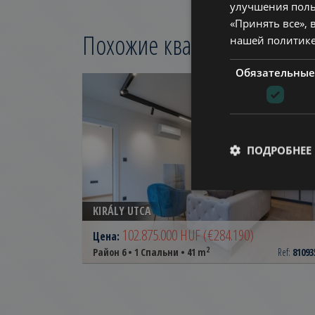
улучшения поль
«Принять все», 
Похожие квартиры в
Будап
нашей политик
Обязательные
ДОБАВИТЬ В СПИС
ПОДРОБНЕЕ
KIRÁLY UTCA
102.875.000 HUF
(€284.190)
Цена:
2
Район 6 • 1 Спальни • 41 m
Ref:
81093