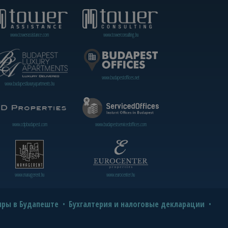
www.towerassistance.com
www.towerconsulting.hu
www.budapestoffices.net
www.budapestluxuryapartments.hu
www.cdpbudapest.com
www.budapestservicedoffices.com
www.managerent.hu
www.eurocenter.hu
иры в Будапеште
Бухгалтерия и налоговые декларации