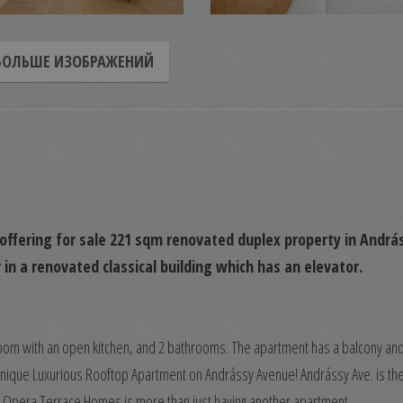
БОЛЬШЕ ИЗОБРАЖЕНИЙ
offering for sale 221 sqm renovated duplex property in Andrá
r in a renovated classical building which has an elevator.
oom with an open kitchen, and 2 bathrooms. The apartment has a balcony and
nique Luxurious Rooftop Apartment on Andrássy Avenue! ​Andrássy Ave. is th
n Opera Terrace Homes is more than just having another apartment.