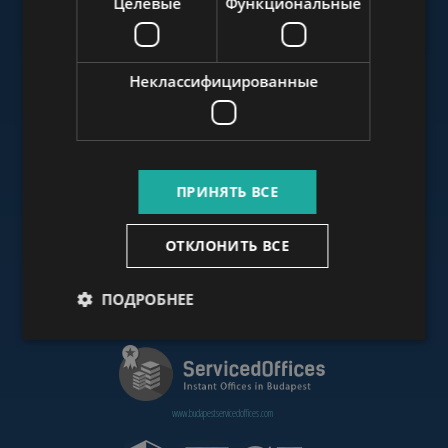
Целевые
Функциональные
www.budapestluxuryapartments.hu
Неклассифицированные
www.budapestoffices.net
ПРИНЯТЬ ВСЕ
www.budapestpropertysellers.com
ОТКЛОНИТЬ ВСЕ
ПОДРОБНЕЕ
www.cdpbudapest.com
www.budapestservicedoffices.com