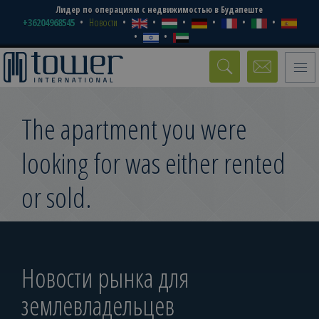
Лидер по операциям с недвижимостью в Будапеште
+36204968545
Новости
Toggle
naviga
The apartment you were
looking for was either rented
or sold.
Новости рынка для
землевладельцев