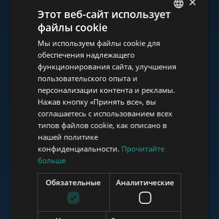
×
Ознакомьтесь с нашим
Этот веб-сайт использует
портфолио
файлы cookie
ENGLISH
Мы используем файлы cookie для
HUNGARIAN
обеспечения надлежащего
GERMAN
функционирования сайта, улучшения
пользовательского опыта и
FRENCH
www.tower-investments.com
персонализации контента и рекламы.
ITALIAN
Нажав кнопку «Принять все», вы
SPANISH
соглашаетесь с использованием всех
www.towerassistance.com
типов файлов cookie, как описано в
RUSSIAN
нашей политике
ARABIC
конфиденциальности.
Прочитайте
больше
www.towerconsulting.hu
Обязательные
Аналитические
www.mybudapesthome.com