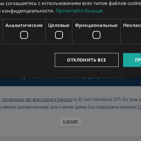
вы соглашаетесь с использованием всех типов файлов cookie
е конфиденциальности.
Прочитайте больше
www.towerconsulting.hu
www.mybudapesthome.com
ww
Аналитические
Целевые
Функциональные
Неклас
www.budapestservicedoffices.com
www.tclbudapest.com
ОТКЛОНИТЬ ВСЕ
ПР
ости в Будапеште
Продажа недвижимости
О нас
Кварт
Карта сайта
Политика конфиденциальности
, предлагаемые для сдачи в аренду в Будапеште
by © Tower International 2015. Все права 
ы являются ориентировочными. Цена и наличие должны быть подтверждены компанией
To
К НАЧАЛУ