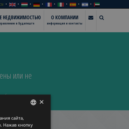
сти
ИЕ НЕДВИЖИМОСТЬЮ
О КОМПАНИИ
управлению в Будапеште
информация и контакты
ены или не
в заблуждение.
×
ния сайта,
ENGLISH
. Нажав кнопку
HUNGARIAN