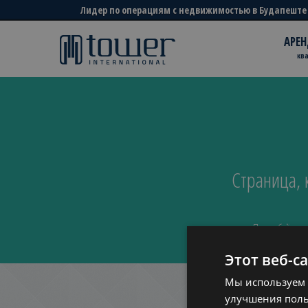
Лидер по операциям с недвижимостью в Будапеште
АРЕН
кв
Страница,
Попробуйте в
Этот веб-с
Мы используем 
улучшения поль