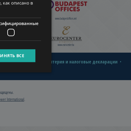
, как описано в
GERMAN
FRENCH
w.budapestpropertysellers.com
www.budapestoffices.net
сифицированные
ITALIAN
SPANISH
www.managerent.hu
www.eurocenter.hu
RUSSIAN
ИНЯТЬ ВСЕ
ARABIC
иры в Будапеште
Бухгалтерия и налоговые декларации
защищены.
wer International
.