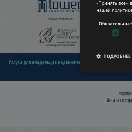
«Принять все», 
нашей политик
www.tower-investments.com
www.towerassistance.com
Обязательные
www.budapestluxuryapartments.hu
www.cdpbudapest.com
ПОДРОБНЕЕ
Услуги для владельцев недвижимости
Аренда недвижим
Квартиры
Цены на квартир