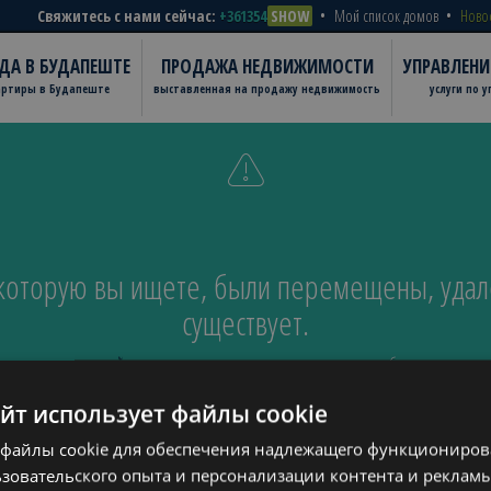
Свяжитесь с нами сейчас:
+361354
SHOW
Мой список домов
Ново
ДА В БУДАПЕШТЕ
ПРОДАЖА НЕДВИЖИМОСТИ
УПРАВЛЕН
артиры в Будапеште
выставленная на продажу недвижимость
услуги по 
 которую вы ищете, были перемещены, удал
существует.
ернуться к
домашней странице
или отправить
нам письмо
, и мы будем смотреть 
айт использует файлы cookie
файлы cookie для обеспечения надлежащего функционирова
зовательского опыта и персонализации контента и рекламы