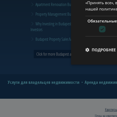
«Принять все», 
Apartment Renovation Budapest: How to Plan a Smarter Re
нашей политик
Property Management Budapest: When Does It Make Sense t
Обязательные
Why Investing in Budapest Real Estate is a Smart Move in 
Investors
Budapest Property Sales Market in 2026 | Seller & Buyer G
ПОДРОБНЕЕ
Click for more Budapest and Tower news >
Услуги для владельцев недвижимости
Аренда недвижим
Квартиры
Цены на квартир