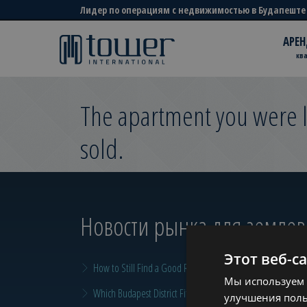
Лидер по операциям с недвижимостью в Будапеште
АРЕН
кв
The apartment you were l
sold.
Новости рынка для земле
Этот веб-с
How to Still Find a Good Rental in Budapest at the End of A
Мы используем 
Which Budapest District Fits Which Property Investor in 2026
улучшения поль