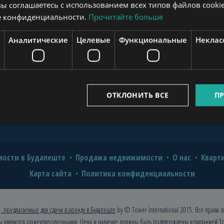
вы соглашаетесь с использованием всех типов файлов cookie
novation for Value and Comfort
е конфиденциальности.
Прочитайте больше
o Hire a Professional?
www.mybudapesthome.com
Аналитические
Целевые
Функциональные
Неклас
2026: A Comprehensive Guide for
uide
www.budapestpropertysellers.com
ОТКЛОНИТЬ ВСЕ
ПР
www.tclbudapest.com
ости в Будапеште
Продажа недвижимости
О нас
Кварт
Карта сайта
Политика конфиденциальности
, предлагаемые для сдачи в аренду в Будапеште
by © Tower International 2015. Все права 
ы являются ориентировочными. Цена и наличие должны быть подтверждены компанией
To