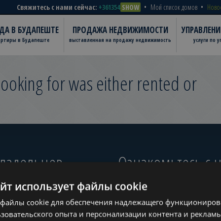
Свяжитесь с нами сейчас:
+361354
SHOW
Мой список домов
Ново
ДА В БУДАПЕШТЕ
ПРОДАЖА НЕДВИЖИМОСТИ
УПРАВЛЕН
артиры в Будапеште
выставленная на продажу недвижимость
услуги по 
ooking for was either rented or
владельцев
Ознакомьтесь с
айт использует файлы cookie
ugust
файлы cookie для обеспечения надлежащего функционирова
?
зовательского опыта и персонализации контента и рекламы
www.tower-investments.com