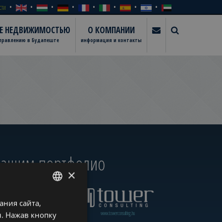
сти
ИЕ НЕДВИЖИМОСТЬЮ
О КОМПАНИИ
управлению в Будапеште
информация и контакты
 нашим портфолио
×
ния сайта,
ENGLISH
www.towerassistance.com
www.towerconsulting.hu
. Нажав кнопку
HUNGARIAN