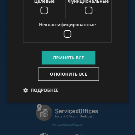
Целевые
Функциональные
www.budapestluxuryapartments.hu
Неклассифицированные
www.budapestoffices.net
ПРИНЯТЬ ВСЕ
www.budapestpropertysellers.com
ОТКЛОНИТЬ ВСЕ
ПОДРОБНЕЕ
www.cdpbudapest.com
www.budapestservicedoffices.com