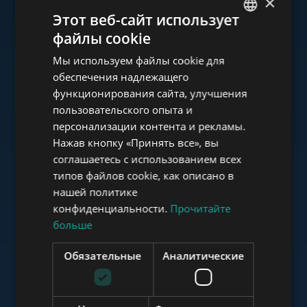
×
Ознакомьтесь с нашим
Этот веб-сайт использует
портфолио
файлы cookie
ENGLISH
Мы используем файлы cookie для
HUNGARIAN
обеспечения надлежащего
GERMAN
функционирования сайта, улучшения
пользовательского опыта и
FRENCH
www.tower-investments.com
персонализации контента и рекламы.
ITALIAN
Нажав кнопку «Принять все», вы
SPANISH
соглашаетесь с использованием всех
www.towerassistance.com
типов файлов cookie, как описано в
RUSSIAN
нашей политике
ARABIC
конфиденциальности.
Прочитайте
больше
www.towerconsulting.hu
Обязательные
Аналитические
www.mybudapesthome.com