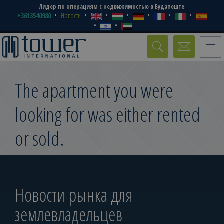
Лидер по операциям с недвижимостью в Будапеште
+3613540980
Новости
Toggle
naviga
The apartment you were
looking for was either rented
or sold.
Новости рынка для
землевладельцев