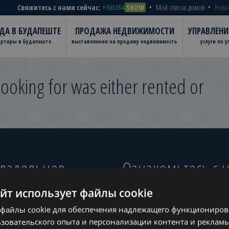
Свяжитесь с нами сейчас:
+361354
SHOW
Мой список домов
Ново
ДА В БУДАПЕШТЕ
ПРОДАЖА НЕДВИЖИМОСТИ
УПРАВЛЕН
артиры в Будапеште
выставленная на продажу недвижимость
услуги по 
ooking for was either rented or
владельцев
Ознакомьтесь с
айт использует файлы cookie
файлы cookie для обеспечения надлежащего функционирова
ugust
зовательского опыта и персонализации контента и рекламы
www.tower-investments.com