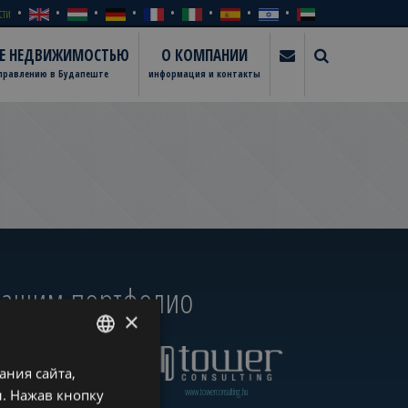
сти
ИЕ НЕДВИЖИМОСТЬЮ
О КОМПАНИИ
управлению в Будапеште
информация и контакты
 нашим портфолио
×
ния сайта,
ENGLISH
www.towerassistance.com
www.towerconsulting.hu
. Нажав кнопку
HUNGARIAN