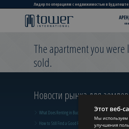
Лидер по операциям с недвижимостью в Будапеште
АРЕН
кв
The apartment you were l
sold.
Новости рынка для земле
Этот веб-с
What Does Renting in Budapest Really Cost?
Мы используем 
How to Still Find a Good Rental in Budapest at the End of A
улучшения поль