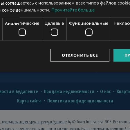
вы соглашаетесь с использованием всех типов файлов cookie
?
е конфиденциальности.
Прочитайте больше
novation for Value and Comfort
www.mybudapesthome.com
Аналитические
Целевые
Функциональные
Неклас
o Hire a Professional?
2026: A Comprehensive Guide for
www.budapestpropertysellers.com
ОТКЛОНИТЬ ВСЕ
ПР
www.tclbudapest.com
ости в Будапеште
Продажа недвижимости
О нас
Кварт
Карта сайта
Политика конфиденциальности
, предлагаемые для сдачи в аренду в Будапеште
by © Tower International 2015. Все права 
ы являются ориентировочными. Цена и наличие должны быть подтверждены компанией
To