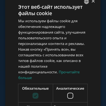
×
Ознакомьтесь с нашим
Этот веб-сайт использует
портфолио
файлы cookie
ENGLISH
Мы используем файлы cookie для
HUNGARIAN
обеспечения надлежащего
GERMAN
функционирования сайта, улучшения
пользовательского опыта и
FRENCH
www.tower-investments.com
персонализации контента и рекламы.
ITALIAN
Нажав кнопку «Принять все», вы
SPANISH
соглашаетесь с использованием всех
www.towerassistance.com
типов файлов cookie, как описано в
RUSSIAN
нашей политике
ARABIC
конфиденциальности.
Прочитайте
больше
www.towerconsulting.hu
Обязательные
Аналитические
www.mybudapesthome.com