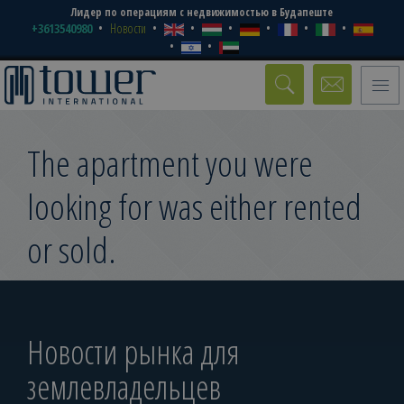
Лидер по операциям с недвижимостью в Будапеште
+3613540980
Новости
Toggle
naviga
The apartment you were
looking for was either rented
or sold.
Новости рынка для
землевладельцев