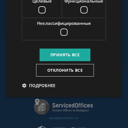
Целевые
Функциональные
www.budapestluxuryapartments.hu
Неклассифицированные
www.budapestoffices.net
ПРИНЯТЬ ВСЕ
www.budapestpropertysellers.com
ОТКЛОНИТЬ ВСЕ
ПОДРОБНЕЕ
www.cdpbudapest.com
www.budapestservicedoffices.com