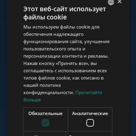
×
Ознакомьтесь с нашим
Этот веб-сайт использует
портфолио
файлы cookie
ENGLISH
Мы используем файлы cookie для
HUNGARIAN
обеспечения надлежащего
GERMAN
функционирования сайта, улучшения
пользовательского опыта и
FRENCH
www.tower-investments.com
персонализации контента и рекламы.
ITALIAN
Нажав кнопку «Принять все», вы
SPANISH
соглашаетесь с использованием всех
www.towerassistance.com
типов файлов cookie, как описано в
RUSSIAN
нашей политике
ARABIC
конфиденциальности.
Прочитайте
больше
www.towerconsulting.hu
Обязательные
Аналитические
www.mybudapesthome.com