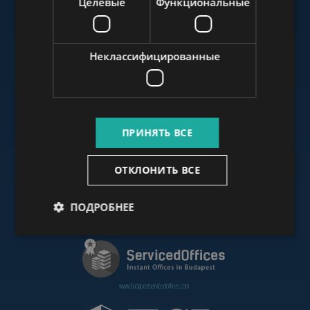
Целевые
Функциональные
www.budapestluxuryapartments.hu
Неклассифицированные
www.budapestoffices.net
ПРИНЯТЬ ВСЕ
www.budapestpropertysellers.com
ОТКЛОНИТЬ ВСЕ
ПОДРОБНЕЕ
www.cdpbudapest.com
www.budapestservicedoffices.com