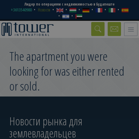
Лидер по операциям с недвижимостью в Будапеште
+3613540980
Новости
Toggle
naviga
The apartment you were
looking for was either rented
or sold.
Новости рынка для
землевладельцев