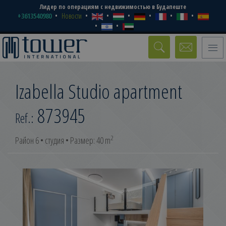
Лидер по операциям с недвижимостью в Будапеште
+3613540980
Новости
Toggle
naviga
Izabella Studio apartment
873945
Ref.:
2
Район 6 • студия • Размер: 40 m