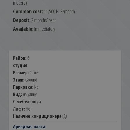
meters)
Common cost:
11,500 HUF/month
Deposit:
2 months’ rent
Available:
Immediately
Район:
6
студия
2
Размер:
40 m
Этаж:
Ground
Парковка:
No
Вид:
на улицу
С мебелью:
Да
Лифт:
Нет
Наличие кондиционера:
Да
Арендная плата: