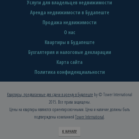
Услуги для владельцев недвижимости
Аренда недвижимости в Будапеште
Продажа недвижимости
О нас
Квартиры в Будапеште
Бухгалтерия и налоговые декларации
Карта сайта
Политика конфиденциальности
Квартиры, предлагаемые для сдачи в аренду в Будапеште
by © Tower International
2015. Все права защищены.
Цены на квартиры являются ориентировочными. Цена и наличие должны быть
подтверждены компанией
Tower International
.
К НАЧАЛУ