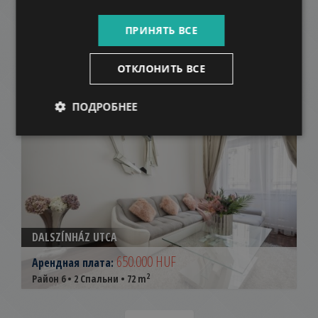
SZÍV STREET
ПРИНЯТЬ ВСЕ
439.000 HUF
Арендная плата:
2
Район 6 • 3 Спальни • 105 m
ОТКЛОНИТЬ ВСЕ
ПОДРОБНЕЕ
ДОБАВИТЬ В СПИСОК
DALSZÍNHÁZ UTCA
650.000 HUF
Арендная плата:
2
Район 6 • 2 Спальни • 72 m