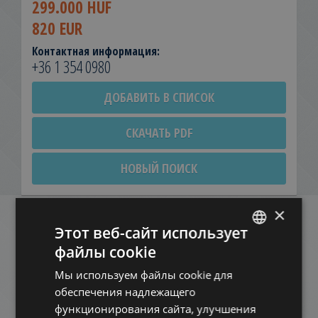
299.000 HUF
820 EUR
Контактная информация:
+36 1 354 0980
ДОБАВИТЬ В СПИСОК
СКАЧАТЬ PDF
НОВЫЙ ПОИСК
×
Этот веб-сайт использует
Похожие квартиры в
Будапеште
файлы cookie
ENGLISH
в этом же районе
Мы используем файлы cookie для
HUNGARIAN
обеспечения надлежащего
GERMAN
функционирования сайта, улучшения
ДОБАВИТЬ В СПИСОК