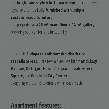
this
bright and stylish loft apartment
offers a clever
layout and comes
fully furnished with unique,
custom-made furniture
.
The property has a
26 m² main floor + 14 m² gallery
,
providing both comfort and functionality.
Located in
Budapest’s vibrant 6th district
, on
Izabella Street
, just a few minutes’ walk from
Andrássy
Avenue
,
Oktogon
,
Heroes’ Square
,
Deák Ferenc
Square
, and
Westend City Center
.
Everything the city has to offer is within easy reach.
Apartment features: