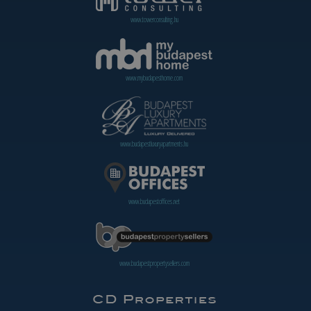
www.towerconsulting.hu
www.mybudapesthome.com
www.budapestluxuryapartments.hu
www.budapestoffices.net
www.budapestpropertysellers.com