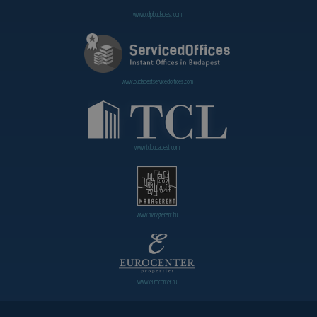
www.cdpbudapest.com
www.budapestservicedoffices.com
www.tclbudapest.com
www.managerent.hu
www.eurocenter.hu