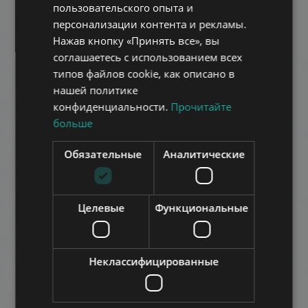
пользовательского опыта и
FRENCH
персонализации контента и рекламы.
ITALIAN
Нажав кнопку «Принять все», вы
SPANISH
соглашаетесь с использованием всех
типов файлов cookie, как описано в
RUSSIAN
нашей политике
ARABIC
конфиденциальности.
Прочитайте
больше
PAULAY LUXURY
531.000 HUF
Арендная плата:
Обязательные
Аналитические
2
Район 6 • 3 Спальни • 100 m
ДОБАВИТЬ В СПИСОК
Целевые
Функциональные
Неклассифицированные