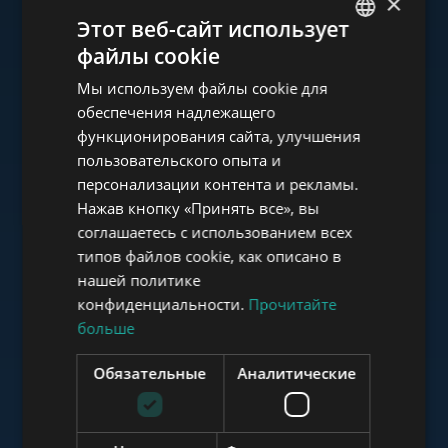
×
Ознакомьтесь с нашим
Этот веб-сайт использует
портфолио
файлы cookie
ENGLISH
Мы используем файлы cookie для
HUNGARIAN
обеспечения надлежащего
GERMAN
функционирования сайта, улучшения
пользовательского опыта и
FRENCH
www.tower-investments.com
персонализации контента и рекламы.
ITALIAN
Нажав кнопку «Принять все», вы
SPANISH
соглашаетесь с использованием всех
www.towerassistance.com
типов файлов cookie, как описано в
RUSSIAN
нашей политике
ARABIC
конфиденциальности.
Прочитайте
больше
www.towerconsulting.hu
Обязательные
Аналитические
www.mybudapesthome.com