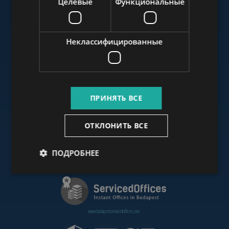
Целевые
Функциональные
www.budapestluxuryapartments.hu
Неклассифицированные
www.budapestoffices.net
ПРИНЯТЬ ВСЕ
www.budapestpropertysellers.com
ОТКЛОНИТЬ ВСЕ
ПОДРОБНЕЕ
www.cdpbudapest.com
www.budapestservicedoffices.com