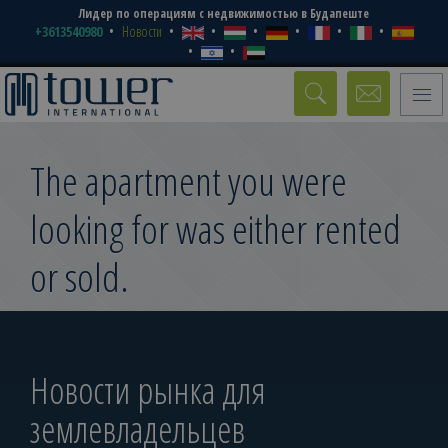
Лидер по операциям с недвижимостью в Будапеште
+3613540980
Новости
Toggle
naviga
The apartment you were
looking for was either rented
or sold.
Новости рынка для
землевладельцев