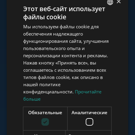
×
Ознакомьтесь с нашим
Этот веб-сайт использует
портфолио
файлы cookie
ENGLISH
Мы используем файлы cookie для
HUNGARIAN
обеспечения надлежащего
GERMAN
функционирования сайта, улучшения
пользовательского опыта и
FRENCH
www.tower-investments.com
персонализации контента и рекламы.
ITALIAN
Нажав кнопку «Принять все», вы
SPANISH
соглашаетесь с использованием всех
www.towerassistance.com
типов файлов cookie, как описано в
RUSSIAN
нашей политике
ARABIC
конфиденциальности.
Прочитайте
больше
www.towerconsulting.hu
Обязательные
Аналитические
www.mybudapesthome.com