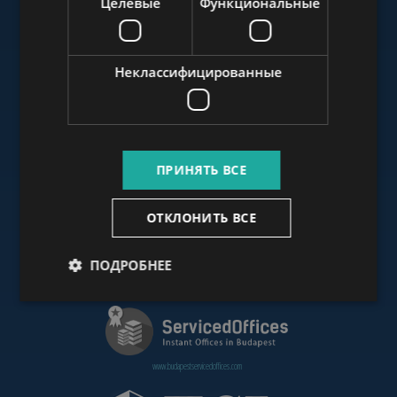
Целевые
Функциональные
www.budapestluxuryapartments.hu
Неклассифицированные
www.budapestoffices.net
ПРИНЯТЬ ВСЕ
www.budapestpropertysellers.com
ОТКЛОНИТЬ ВСЕ
ПОДРОБНЕЕ
www.cdpbudapest.com
www.budapestservicedoffices.com