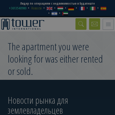
Лидер по операциям с недвижимостью в Будапеште
+3613540980
Новости
Toggle
naviga
The apartment you were
looking for was either rented
or sold.
Новости рынка для
землевладельцев