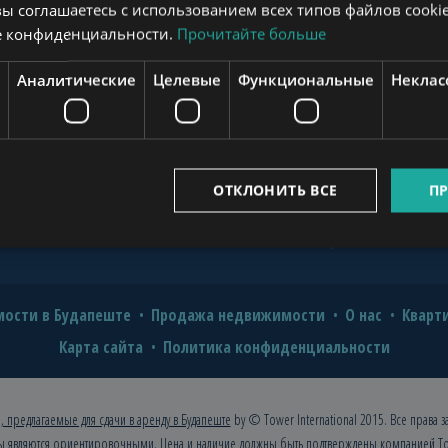
вы соглашаетесь с использованием всех типов файлов cookie
novation for Value and Comfort
е конфиденциальности.
Прочитайте больше
o Hire a Professional?
www.mybudapesthome.com
Аналитические
Целевые
Функциональные
Неклас
2026: A Comprehensive Guide for
uide
www.budapestpropertysellers.com
ОТКЛОНИТЬ ВСЕ
ПР
www.tclbudapest.com
ости в Будапеште
Продажа недвижимости
О нас
Кварт
Карта сайта
Политика конфиденциальности
, предлагаемые для сдачи в аренду в Будапеште
by © Tower International 2015. Все права 
ы являются ориентировочными. Цена и наличие должны быть подтверждены компанией
To