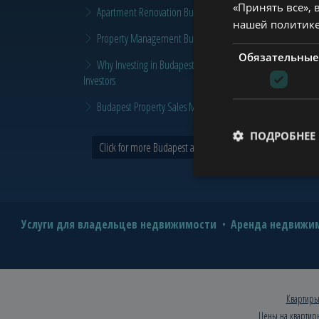
«Принять все», 
Apartment Renovation Budapest: How to Plan a Smarter Re
нашей политик
Property Management Budapest: When Does It Make Sense t
Обязательные
Why Investing in Budapest Real Estate is a Smart Move in 
Investors
Budapest Property Sales Market in 2026 | Seller & Buyer G
ПОДРОБНЕЕ
Click for more Budapest and Tower news >
Услуги для владельцев недвижимости
Аренда недвижим
Квартиры
Цены на квартир