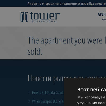
Лидер по операциям с недвижимостью в Будапеште
АРЕН
кв
The apartment you were l
sold.
Новости рынка для земле
Этот веб-с
How to Still Find a Good Rental in Budapest at the End of A
Мы используем 
Which Budapest District Fits Which Property Investor in 2026
улучшения поль