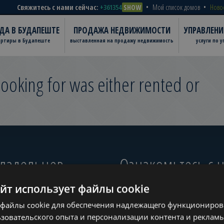
Свяжитесь с нами сейчас:
+361354
SHOW
Мой список домов
Ново
ДА В БУДАПЕШТЕ
ПРОДАЖА НЕДВИЖИМОСТИ
УПРАВЛЕН
артиры в Будапеште
выставленная на продажу недвижимость
услуги по 
ooking for was either rented or
владельцев
Ознакомьтесь с
айт использует файлы cookie
ugust
файлы cookie для обеспечения надлежащего функционирова
?
зовательского опыта и персонализации контента и рекламы
www.tower-investments.com