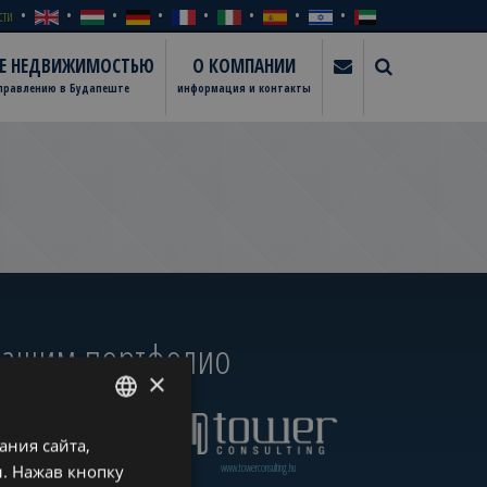
сти
ИЕ НЕДВИЖИМОСТЬЮ
О КОМПАНИИ
управлению в Будапеште
информация и контакты
 нашим портфолио
×
ния сайта,
ENGLISH
www.towerassistance.com
www.towerconsulting.hu
. Нажав кнопку
HUNGARIAN