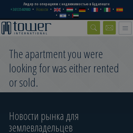
Лидер по операциям с недвижимостью в Будапеште
+3613540980
Новости
Toggle
naviga
The apartment you were
looking for was either rented
or sold.
Новости рынка для
землевладельцев