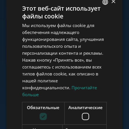
×
Ознакомьтесь с нашим
Этот веб-сайт использует
портфолио
файлы cookie
ENGLISH
Мы используем файлы cookie для
HUNGARIAN
обеспечения надлежащего
GERMAN
функционирования сайта, улучшения
пользовательского опыта и
FRENCH
www.tower-investments.com
персонализации контента и рекламы.
ITALIAN
Нажав кнопку «Принять все», вы
SPANISH
соглашаетесь с использованием всех
www.towerassistance.com
типов файлов cookie, как описано в
RUSSIAN
нашей политике
ARABIC
конфиденциальности.
Прочитайте
больше
www.towerconsulting.hu
Обязательные
Аналитические
www.mybudapesthome.com