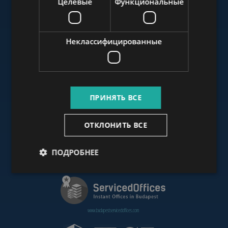
Целевые
Функциональные
www.budapestluxuryapartments.hu
Неклассифицированные
www.budapestoffices.net
ПРИНЯТЬ ВСЕ
www.budapestpropertysellers.com
ОТКЛОНИТЬ ВСЕ
ПОДРОБНЕЕ
www.cdpbudapest.com
www.budapestservicedoffices.com