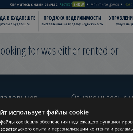
Свяжитесь с нами сейчас:
+361354
SHOW
Мой список домов
Ново
ДА В БУДАПЕШТЕ
ПРОДАЖА НЕДВИЖИМОСТИ
УПРАВЛЕН
артиры в Будапеште
выставленная на продажу недвижимость
услуги по 
ooking for was either rented or
владельцев
Ознакомьтесь с
айт использует файлы cookie
файлы cookie для обеспечения надлежащего функционирова
ugust
зовательского опыта и персонализации контента и рекламы
www.tower-investments.com