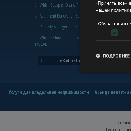
«Принять все», 
Which Budapest District Fits Which Property Investor in 2026
нашей политик
Apartment Renovation Budapest: How to Plan a Smarter Re
Обязательные
Property Management Budapest: When Does It Make Sense t
Why Investing in Budapest Real Estate is a Smart Move in 
Investors
ПОДРОБНЕЕ
Click for more Budapest and Tower news >
Услуги для владельцев недвижимости
Аренда недвижим
Квартиры
Цены на квартир