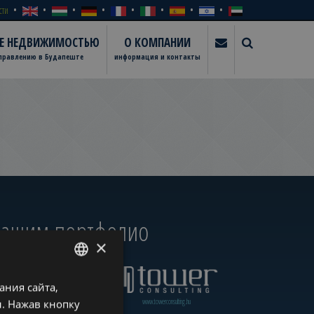
сти
ИЕ НЕДВИЖИМОСТЬЮ
О КОМПАНИИ
управлению в Будапеште
информация и контакты
 нашим портфолио
×
ния сайта,
ENGLISH
www.towerassistance.com
www.towerconsulting.hu
. Нажав кнопку
HUNGARIAN