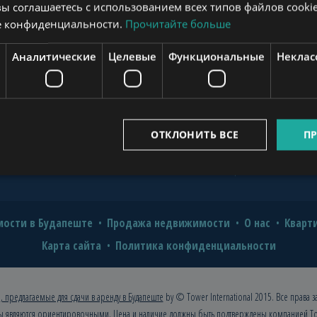
вы соглашаетесь с использованием всех типов файлов cookie
?
е конфиденциальности.
Прочитайте больше
novation for Value and Comfort
www.mybudapesthome.com
Аналитические
Целевые
Функциональные
Неклас
o Hire a Professional?
2026: A Comprehensive Guide for
www.budapestpropertysellers.com
ОТКЛОНИТЬ ВСЕ
ПР
www.tclbudapest.com
ости в Будапеште
Продажа недвижимости
О нас
Кварт
Карта сайта
Политика конфиденциальности
, предлагаемые для сдачи в аренду в Будапеште
by © Tower International 2015. Все права 
ы являются ориентировочными. Цена и наличие должны быть подтверждены компанией
To