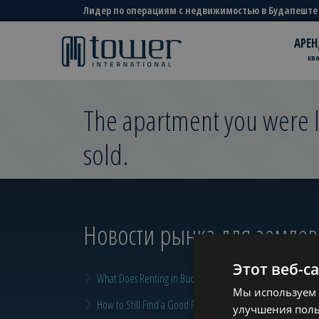
Лидер по операциям с недвижимостью в Будапеште
АРЕН
кв
The apartment you were l
sold.
Новости рынка для земле
Этот веб-с
What Does Renting in Budapest Really Cost?
Мы используем 
How to Still Find a Good Rental in Budapest at the End of A
улучшения поль