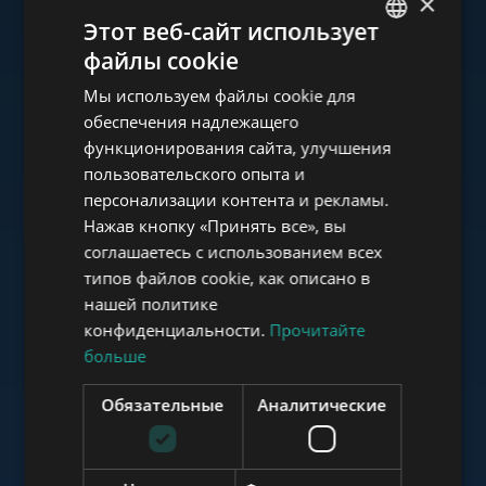
×
Ознакомьтесь с нашим
Этот веб-сайт использует
портфолио
файлы cookie
ENGLISH
Мы используем файлы cookie для
HUNGARIAN
обеспечения надлежащего
GERMAN
функционирования сайта, улучшения
пользовательского опыта и
FRENCH
www.tower-investments.com
персонализации контента и рекламы.
ITALIAN
Нажав кнопку «Принять все», вы
SPANISH
соглашаетесь с использованием всех
www.towerassistance.com
типов файлов cookie, как описано в
RUSSIAN
нашей политике
ARABIC
конфиденциальности.
Прочитайте
больше
www.towerconsulting.hu
Обязательные
Аналитические
www.mybudapesthome.com