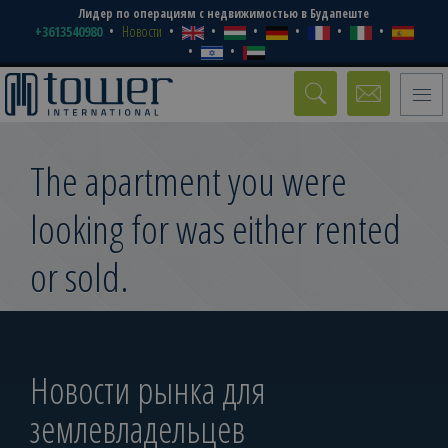
Лидер по операциям с недвижимостью в Будапеште
+3613540980
Новости
Toggle
naviga
The apartment you were
looking for was either rented
or sold.
Новости рынка для
землевладельцев