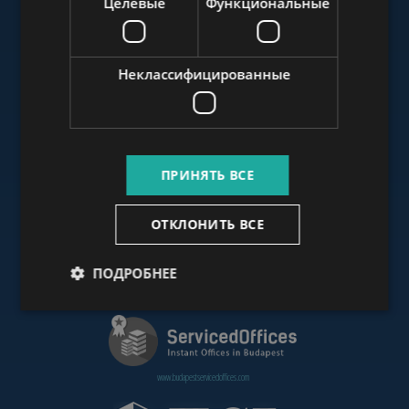
Целевые
Функциональные
www.budapestluxuryapartments.hu
Неклассифицированные
www.budapestoffices.net
ПРИНЯТЬ ВСЕ
www.budapestpropertysellers.com
ОТКЛОНИТЬ ВСЕ
ПОДРОБНЕЕ
www.cdpbudapest.com
www.budapestservicedoffices.com