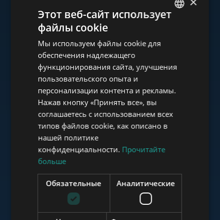
×
Ознакомьтесь с нашим
Этот веб-сайт использует
портфолио
файлы cookie
ENGLISH
Мы используем файлы cookie для
HUNGARIAN
обеспечения надлежащего
GERMAN
функционирования сайта, улучшения
пользовательского опыта и
FRENCH
www.tower-investments.com
персонализации контента и рекламы.
ITALIAN
Нажав кнопку «Принять все», вы
SPANISH
соглашаетесь с использованием всех
www.towerassistance.com
типов файлов cookie, как описано в
RUSSIAN
нашей политике
ARABIC
конфиденциальности.
Прочитайте
больше
www.towerconsulting.hu
Обязательные
Аналитические
www.mybudapesthome.com