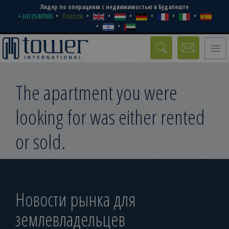
Лидер по операциям с недвижимостью в Будапеште
+3613540980
Новости
Toggle
naviga
The apartment you were
looking for was either rented
or sold.
Новости рынка для
землевладельцев