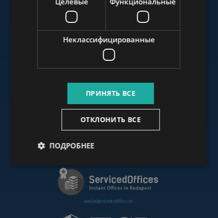
Целевые
Функциональные
www.budapestluxuryapartments.hu
Неклассифицированные
www.budapestoffices.net
ПРИНЯТЬ ВСЕ
www.budapestpropertysellers.com
ОТКЛОНИТЬ ВСЕ
ПОДРОБНЕЕ
www.cdpbudapest.com
www.budapestservicedoffices.com