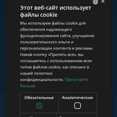
×
Ознакомьтесь с нашим
Этот веб-сайт использует
портфолио
файлы cookie
ENGLISH
Мы используем файлы cookie для
HUNGARIAN
обеспечения надлежащего
GERMAN
функционирования сайта, улучшения
пользовательского опыта и
FRENCH
www.tower-investments.com
персонализации контента и рекламы.
ITALIAN
Нажав кнопку «Принять все», вы
SPANISH
соглашаетесь с использованием всех
www.towerassistance.com
типов файлов cookie, как описано в
RUSSIAN
нашей политике
ARABIC
конфиденциальности.
Прочитайте
больше
www.towerconsulting.hu
Обязательные
Аналитические
www.mybudapesthome.com