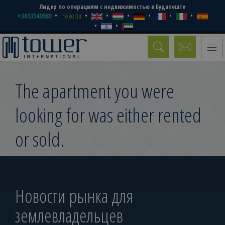
Лидер по операциям с недвижимостью в Будапеште
+3613540980
Новости
Toggle
naviga
The apartment you were
looking for was either rented
or sold.
Новости рынка для
землевладельцев