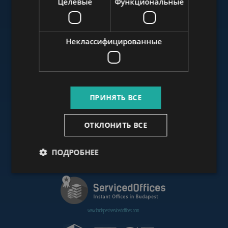
Целевые
Функциональные
www.budapestluxuryapartments.hu
Неклассифицированные
www.budapestoffices.net
ПРИНЯТЬ ВСЕ
www.budapestpropertysellers.com
ОТКЛОНИТЬ ВСЕ
ПОДРОБНЕЕ
www.cdpbudapest.com
www.budapestservicedoffices.com