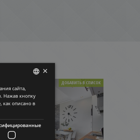
×
ДОБАВИТЬ В СПИСОК
ния сайта,
ENGLISH
. Нажав кнопку
HUNGARIAN
, как описано в
GERMAN
FRENCH
сифицированные
ITALIAN