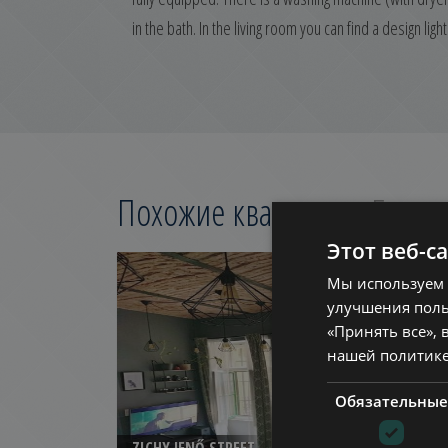
in the bath. In the living room you can find a design ligh
Похожие квартиры в
Будап
Этот веб-с
ДОБАВИТЬ В СПИС
Мы используем 
улучшения поль
«Принять все», 
нашей политик
Обязательные