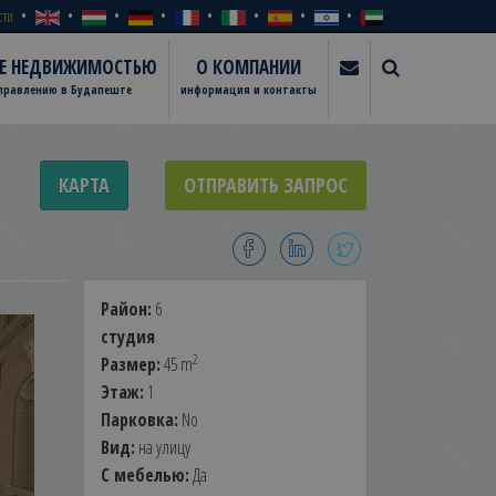
сти
ИЕ НЕДВИЖИМОСТЬЮ
О КОМПАНИИ
управлению в Будапеште
информация и контакты
КАРТА
ОТПРАВИТЬ ЗАПРОС
Район:
6
студия
2
Размер:
45 m
Этаж:
1
Парковка:
No
Вид:
на улицу
С мебелью:
Да