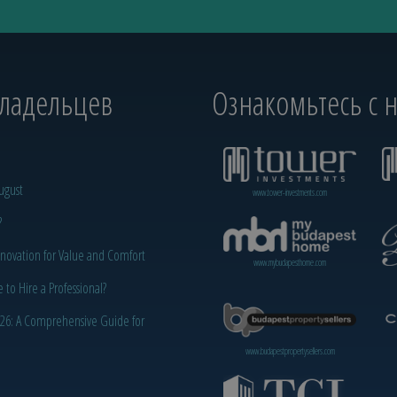
владельцев
Ознакомьтесь с
ugust
www.tower-investments.com
?
novation for Value and Comfort
www.mybudapesthome.com
o Hire a Professional?
2026: A Comprehensive Guide for
www.budapestpropertysellers.com