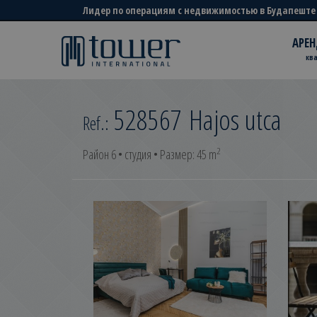
Лидер по операциям с недвижимостью в Будапеште
АРЕН
кв
528567
Hajos utca
Ref.:
2
Район 6 • студия • Размер: 45 m