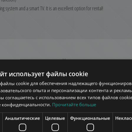
ting system and a smart TV. It is an excellent option for rental!
еште в этом же районе
айт использует файлы cookie
ОК
ДОБАВИТЬ В СПИСОК
файлы cookie для обеспечения надлежащего функционирова
зовательского опыта и персонализации контента и рекламы
вы соглашаетесь с использованием всех типов файлов cookie
е конфиденциальности.
Прочитайте больше
Аналитические
Целевые
Функциональные
Неклас