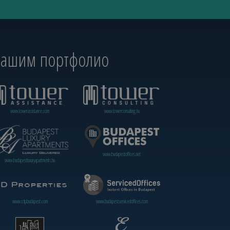
 нашим портфолио
www.towerassistance.com
www.towerconsulting.hu
www.budapestoffices.net
www.budapestluxuryapartments.hu
www.cdpbudapest.com
www.budapestservicedoffices.com