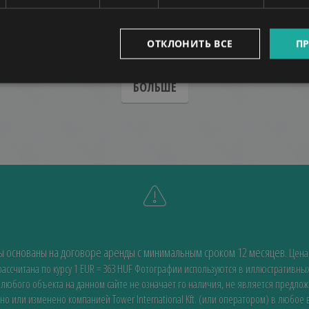
ANDRÁSSY ÚT
600.000 HUF
(€1.650)
Арендная плата:
2
7
Район 6 • 2 Спальни • 105 m
Ref:
913928
ОТКЛОНИТЬ ВСЕ
ПР
БОЛЬШЕ
ды основаны на договоре аренды с минимальным сроком 12 месяцев.
Цена
ссчитана по курсу 1 EUR = 363 HUF
Фотографии используются в иллюстративных
 любого объекта на данном сайте не означает го наличия, не является предло
но или изменено компанией Tower International Kft. (или оператором) в любое