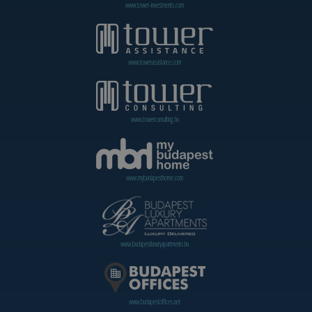
www.tower-investments.com
www.towerassistance.com
www.towerconsulting.hu
www.mybudapesthome.com
www.budapestluxuryapartments.hu
www.budapestoffices.net