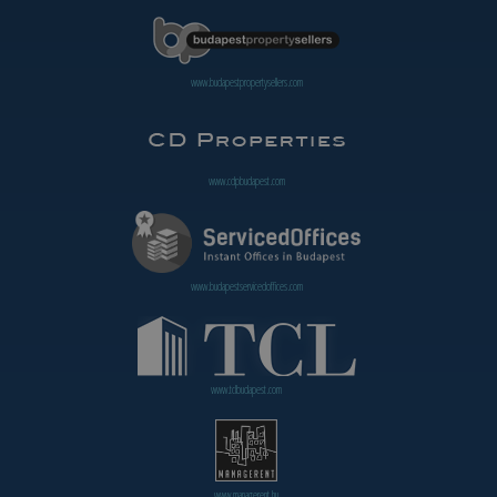
www.budapestpropertysellers.com
www.cdpbudapest.com
www.budapestservicedoffices.com
www.tclbudapest.com
www.managerent.hu