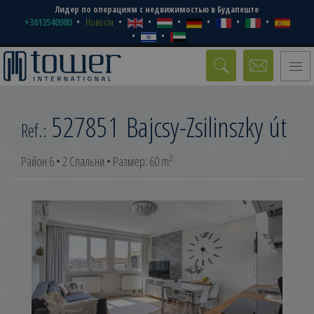
Лидер по операциям с недвижимостью в Будапеште
+3613540980
Новости
Toggle
naviga
527851
Bajcsy-Zsilinszky út
Ref.:
2
Район 6 • 2 Спальни • Размер: 60 m