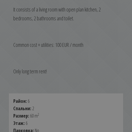
It consists of a living room with open plan kitchen, 2
bedrooms, 2 bathrooms and toilet.
Common cost + utilities: 100 EUR / month
Only long term rent!
Район:
6
Спальни:
2
2
Размер:
60 m
Этаж:
6
Парковка:
No