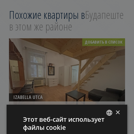
Похожие квартиры в
Будапеште
в этом же районе
ДОБАВИТЬ В СПИСОК
IZABELLA UTCA
250.000 HUF
Арендная плата:
×
2
Район 6 • 1 Спальни • 50 m
Этот веб-сайт использует
файлы cookie
ENGLISH
ДОБАВИТЬ В СПИСОК