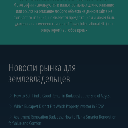
Фотографии используются в иллюстративных целях, описание
или ссылка на описание любого объекта на данном сайте не
означает го наличия, не является предложением и может быть
удалено или изменено компанией Tower International Kft. (или
оператором) в любое время
Новости рынка для
землевладельцев
How to Still Find a Good Rental in Budapest at the End of August
Which Budapest District Fits Which Property Investor in 2026?
Apartment Renovation Budapest: How to Plan a Smarter Renovation
for Value and Comfort