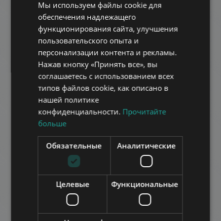
Мы используем файлы cookie для
HUNGARIAN
обеспечения надлежащего
GERMAN
функционирования сайта, улучшения
пользовательского опыта и
FRENCH
персонализации контента и рекламы.
ITALIAN
Нажав кнопку «Принять все», вы
SPANISH
соглашаетесь с использованием всех
PAULAY EDE UTCA, ALL INCLUSIVE
типов файлов cookie, как описано в
RUSSIAN
нашей политике
579.000 HUF
Арендная плата:
ARABIC
конфиденциальности.
Прочитайте
2
Район 6 • 2 Спальни • 90 m
больше
ДОБАВИТЬ В СПИСОК
Обязательные
Аналитические
Целевые
Функциональные