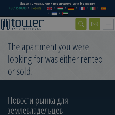
Лидер по операциям с недвижимостью в Будапеште
+3613540980
Новости
Toggle
naviga
The apartment you were
looking for was either rented
or sold.
Новости рынка для
землевладельцев