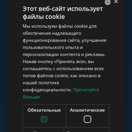
×
Ознакомьтесь с нашим
Этот веб-сайт использует
портфолио
файлы cookie
ENGLISH
Мы используем файлы cookie для
HUNGARIAN
обеспечения надлежащего
GERMAN
функционирования сайта, улучшения
пользовательского опыта и
FRENCH
www.tower-investments.com
персонализации контента и рекламы.
ITALIAN
Нажав кнопку «Принять все», вы
SPANISH
соглашаетесь с использованием всех
www.towerassistance.com
типов файлов cookie, как описано в
RUSSIAN
нашей политике
ARABIC
конфиденциальности.
Прочитайте
больше
www.towerconsulting.hu
Обязательные
Аналитические
www.mybudapesthome.com