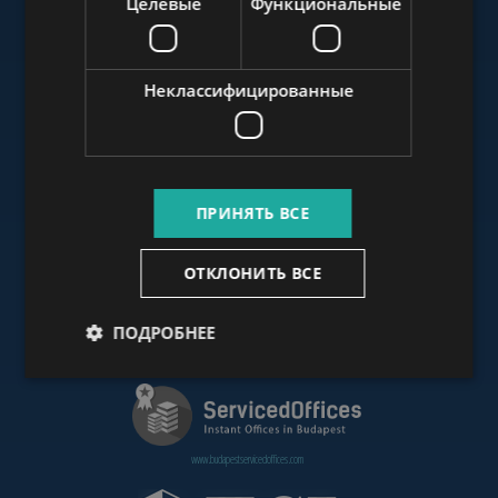
Целевые
Функциональные
www.budapestluxuryapartments.hu
Неклассифицированные
www.budapestoffices.net
ПРИНЯТЬ ВСЕ
www.budapestpropertysellers.com
ОТКЛОНИТЬ ВСЕ
ПОДРОБНЕЕ
www.cdpbudapest.com
www.budapestservicedoffices.com