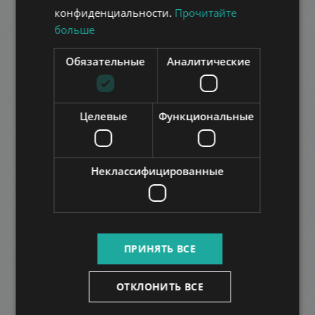
ARABIC
конфиденциальности.
Прочитайте
ДОБАВИТЬ В СПИСОК
больше
Обязательные
Аналитические
Целевые
Функциональные
PUSZTASZERI ÚT
545.000 HUF
Неклассифицированные
Арендная плата:
2
Район 2 • 3 Спальни • 105 m
ДОБАВИТЬ В СПИСОК
ПРИНЯТЬ ВСЕ
ОТКЛОНИТЬ ВСЕ