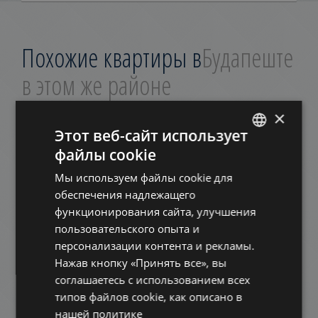
Похожие квартиры в
Будапеште
в этом же районе
×
ДОБАВИТЬ В СПИСОК
Этот веб-сайт использует
файлы cookie
ENGLISH
Мы используем файлы cookie для
HUNGARIAN
обеспечения надлежащего
GERMAN
функционирования сайта, улучшения
пользовательского опыта и
FRENCH
персонализации контента и рекламы.
VOLKMANN UTCA
ITALIAN
Нажав кнопку «Принять все», вы
944.000 HUF
Арендная плата:
SPANISH
соглашаетесь с использованием всех
2
Район 2 • 3 Спальни • 136 m
типов файлов cookie, как описано в
RUSSIAN
нашей политике