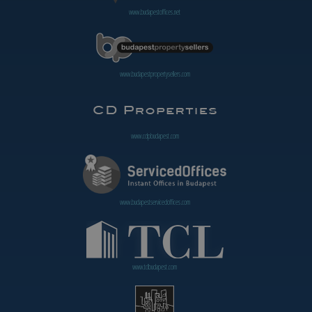
www.budapestoffices.net
www.budapestpropertysellers.com
www.cdpbudapest.com
www.budapestservicedoffices.com
www.tclbudapest.com