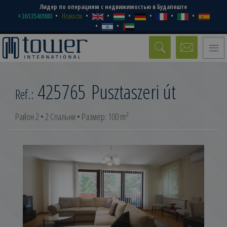
Лидер по операциям с недвижимостью в Будапеште
+3613540980
Новости
Toggle
naviga
425765
Pusztaszeri út
Ref.:
2
Район 2 • 2 Спальни • Размер: 100 m