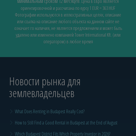
минимальным сроком 12 месяцев.
Цена в Евро является
ориентировочной и рассчитана по курсу 1 EUR = 363 HUF
Фотографии используются в иллюстративных целях, описание
или ссылка на описание любого объекта на данном сайте не
означает го наличия, не является предложением и может быть
удалено или изменено компанией Tower International Kft. (или
оператором) в любое время
Новости рынка для
землевладельцев
What Does Renting in Budapest Really Cost?
How to Still Find a Good Rental in Budapest at the End of August
Which Budapest District Fits Which Property Investor in 2026?