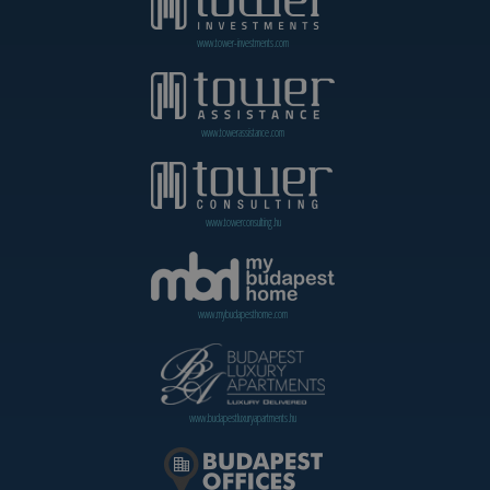
www.tower-investments.com
www.towerassistance.com
www.towerconsulting.hu
www.mybudapesthome.com
www.budapestluxuryapartments.hu