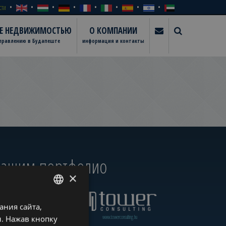
сти
ИЕ НЕДВИЖИМОСТЬЮ
О КОМПАНИИ
управлению в Будапеште
информация и контакты
 нашим портфолио
×
ния сайта,
ENGLISH
www.towerassistance.com
www.towerconsulting.hu
. Нажав кнопку
HUNGARIAN