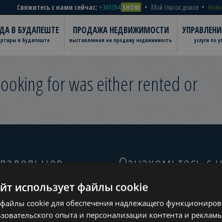
Свяжитесь с нами сейчас:
+361354
SHOW
Мой список домов
Ново
ДА В БУДАПЕШТЕ
ПРОДАЖА НЕДВИЖИМОСТИ
УПРАВЛЕН
артиры в Будапеште
выставленная на продажу недвижимость
услуги по 
ooking for was either rented or
владельцев
Ознакомьтесь с
айт использует файлы cookie
файлы cookie для обеспечения надлежащего функционирова
ugust
зовательского опыта и персонализации контента и рекламы
www.tower-investments.com