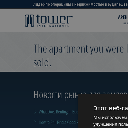
Лидер по операциям с недвижимостью в Будапеште
АРЕН
кв
The apartment you were l
sold.
Новости рынка для земле
Этот веб-с
What Does Renting in Budapest Really Cost?
Мы используем 
How to Still Find a Good Rental in Budapest at the End of A
улучшения поль