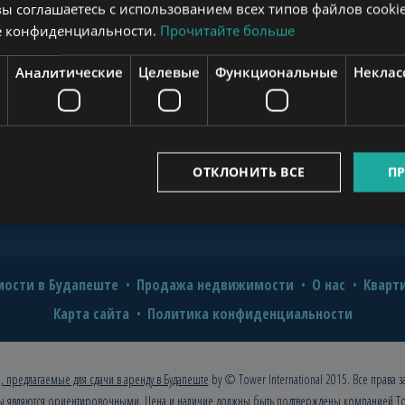
вы соглашаетесь с использованием всех типов файлов cookie
?
е конфиденциальности.
Прочитайте больше
novation for Value and Comfort
www.mybudapesthome.com
Аналитические
Целевые
Функциональные
Неклас
o Hire a Professional?
2026: A Comprehensive Guide for
www.budapestpropertysellers.com
ОТКЛОНИТЬ ВСЕ
ПР
www.tclbudapest.com
ости в Будапеште
Продажа недвижимости
О нас
Кварт
Карта сайта
Политика конфиденциальности
, предлагаемые для сдачи в аренду в Будапеште
by © Tower International 2015. Все права 
ы являются ориентировочными. Цена и наличие должны быть подтверждены компанией
To