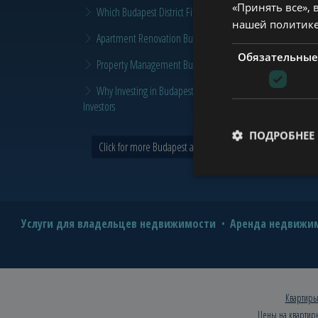
«Принять все», 
Which Budapest District Fits Which Property Investor in 2026
нашей политик
Apartment Renovation Budapest: How to Plan a Smarter Re
Обязательные
Property Management Budapest: When Does It Make Sense t
Why Investing in Budapest Real Estate is a Smart Move in 
Investors
ПОДРОБНЕЕ
Click for more Budapest and Tower news >
Услуги для владельцев недвижимости
Аренда недвижим
Квартиры
Цены на квартир