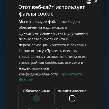
×
Ознакомьтесь с нашим
Этот веб-сайт использует
портфолио
файлы cookie
ENGLISH
Мы используем файлы cookie для
HUNGARIAN
обеспечения надлежащего
GERMAN
функционирования сайта, улучшения
пользовательского опыта и
FRENCH
www.tower-investments.com
персонализации контента и рекламы.
ITALIAN
Нажав кнопку «Принять все», вы
SPANISH
соглашаетесь с использованием всех
www.towerassistance.com
типов файлов cookie, как описано в
RUSSIAN
нашей политике
ARABIC
конфиденциальности.
Прочитайте
больше
www.towerconsulting.hu
Обязательные
Аналитические
www.mybudapesthome.com