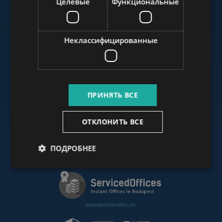
Целевые
Функциональные
www.budapestluxuryapartments.hu
Неклассифицированные
www.budapestoffices.net
ПРИНЯТЬ ВСЕ
www.budapestpropertysellers.com
ОТКЛОНИТЬ ВСЕ
ПОДРОБНЕЕ
www.cdpbudapest.com
www.budapestservicedoffices.com