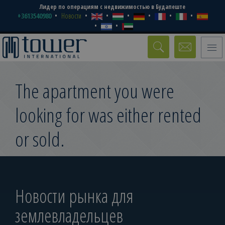
Лидер по операциям с недвижимостью в Будапеште
+3613540980
Новости
Toggle
naviga
The apartment you were
looking for was either rented
or sold.
Новости рынка для
землевладельцев