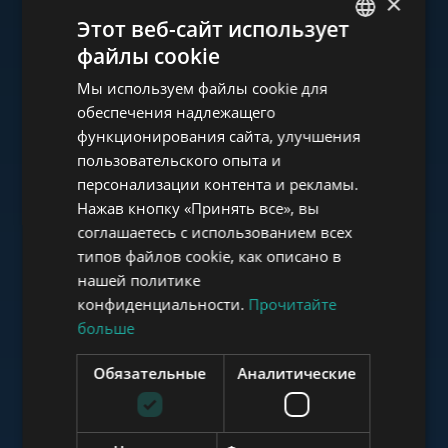
×
Ознакомьтесь с нашим
Этот веб-сайт использует
портфолио
файлы cookie
ENGLISH
Мы используем файлы cookie для
HUNGARIAN
обеспечения надлежащего
GERMAN
функционирования сайта, улучшения
пользовательского опыта и
FRENCH
www.tower-investments.com
персонализации контента и рекламы.
ITALIAN
Нажав кнопку «Принять все», вы
SPANISH
соглашаетесь с использованием всех
www.towerassistance.com
типов файлов cookie, как описано в
RUSSIAN
нашей политике
ARABIC
конфиденциальности.
Прочитайте
больше
www.towerconsulting.hu
Обязательные
Аналитические
www.mybudapesthome.com