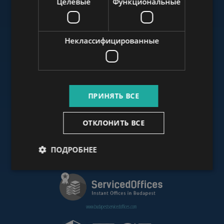
Целевые
Функциональные
www.budapestluxuryapartments.hu
Неклассифицированные
www.budapestoffices.net
ПРИНЯТЬ ВСЕ
www.budapestpropertysellers.com
ОТКЛОНИТЬ ВСЕ
ПОДРОБНЕЕ
www.cdpbudapest.com
www.budapestservicedoffices.com