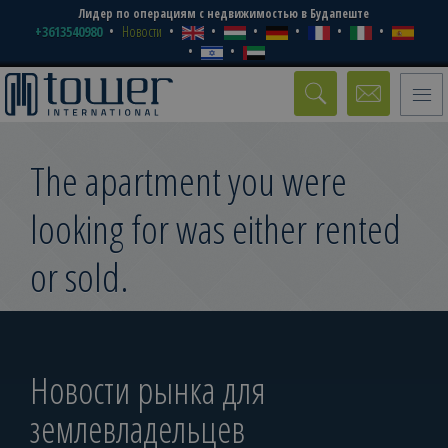
Лидер по операциям с недвижимостью в Будапеште
+3613540980
Новости
Toggle
naviga
The apartment you were
looking for was either rented
or sold.
Новости рынка для
землевладельцев