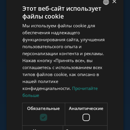
×
Ознакомьтесь с нашим
Этот веб-сайт использует
портфолио
файлы cookie
ENGLISH
Мы используем файлы cookie для
HUNGARIAN
обеспечения надлежащего
GERMAN
функционирования сайта, улучшения
пользовательского опыта и
FRENCH
www.tower-investments.com
персонализации контента и рекламы.
ITALIAN
Нажав кнопку «Принять все», вы
SPANISH
соглашаетесь с использованием всех
www.towerassistance.com
типов файлов cookie, как описано в
RUSSIAN
нашей политике
ARABIC
конфиденциальности.
Прочитайте
больше
www.towerconsulting.hu
Обязательные
Аналитические
www.mybudapesthome.com