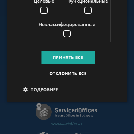
Целевые
Функциональные
www.budapestluxuryapartments.hu
Неклассифицированные
www.budapestoffices.net
ПРИНЯТЬ ВСЕ
www.budapestpropertysellers.com
ОТКЛОНИТЬ ВСЕ
ПОДРОБНЕЕ
www.cdpbudapest.com
www.budapestservicedoffices.com