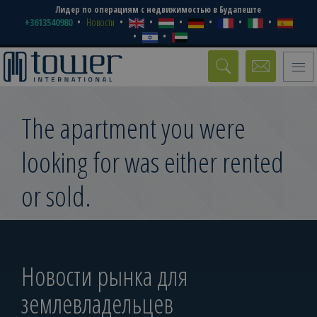
Лидер по операциям с недвижимостью в Будапеште
+3613540980
Новости
Toggle
naviga
The apartment you were
looking for was either rented
or sold.
Новости рынка для
землевладельцев