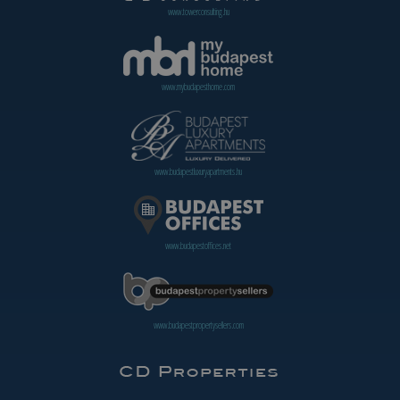
www.towerconsulting.hu
www.mybudapesthome.com
www.budapestluxuryapartments.hu
www.budapestoffices.net
www.budapestpropertysellers.com