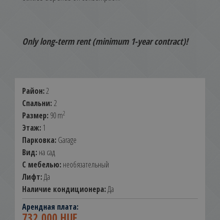
Only long-term rent (minimum 1-year contract)!
Район:
2
Спальни:
2
2
Размер:
90 m
Этаж:
1
Парковка:
Garage
Вид:
на сад
С мебелью:
необязательный
Лифт:
Да
Наличие кондиционера:
Да
Арендная плата:
732.000 HUF