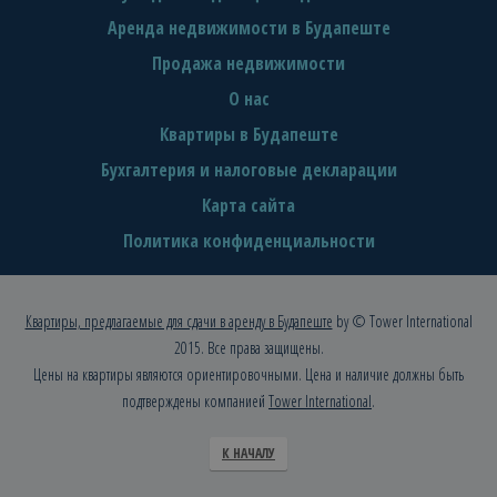
Аренда недвижимости в Будапеште
Продажа недвижимости
О нас
Квартиры в Будапеште
Бухгалтерия и налоговые декларации
Карта сайта
Политика конфиденциальности
Квартиры, предлагаемые для сдачи в аренду в Будапеште
by © Tower International
2015. Все права защищены.
Цены на квартиры являются ориентировочными. Цена и наличие должны быть
подтверждены компанией
Tower International
.
К НАЧАЛУ