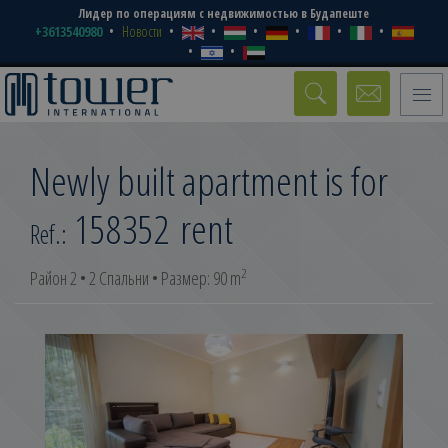
Лидер по операциям с недвижимостью в Будапеште
+3613540980
Новости
Toggle
naviga
Newly built apartment is for
158352
rent
Ref.:
2
Район 2 • 2 Спальни • Размер: 90 m