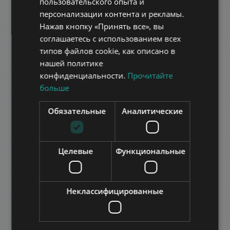
пользовательского опыта и
FRENCH
персонализации контента и рекламы.
ITALIAN
Нажав кнопку «Принять все», вы
SPANISH
соглашаетесь с использованием всех
типов файлов cookie, как описано в
RUSSIAN
нашей политике
ARABIC
конфиденциальности.
Прочитайте
BUDAPEST II. KERÜLET, TÖMÖRKÉNY UTCA
больше
1.270.000 HUF
Арендная плата:
Обязательные
Аналитические
2
Район 2 • 2 Спальни • 125 m
ДОБАВИТЬ В СПИСОК
Целевые
Функциональные
Неклассифицированные