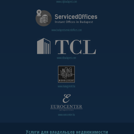
www.cdpbudapest.com
www.budapestservicedoffices.com
www.tclbudapest.com
www.managerent.hu
www.eurocenter.hu
Услуги для владельцев недвижимости