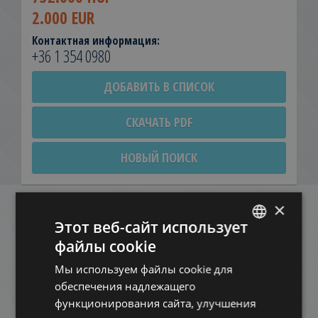
2.000 EUR
Контактная информация:
+36 1 354 0980
ДОБАВИТЬ В СПИСОК
СКАЧАТЬ PDF
НОВЫЙ ПОИСК
×
Этот веб-сайт использует
Похожие квартиры в
Будапеште
файлы cookie
ENGLISH
в этом же районе
Мы используем файлы cookie для
HUNGARIAN
обеспечения надлежащего
GERMAN
функционирования сайта, улучшения
ДОБАВИТЬ В СПИСОК