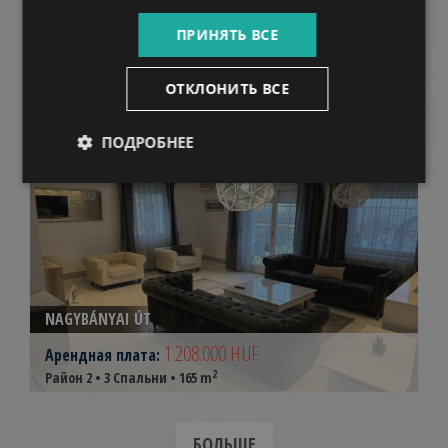
HÁRSHEGYI ÚT
ПРИНЯТЬ ВСЕ
1.700.000 HUF
Арендная плата:
2
Район 2 • 2 Спальни • 122 m
ОТКЛОНИТЬ ВСЕ
ДОБАВИТЬ В СПИСОК
ПОДРОБНЕЕ
NAGYBÁNYAI ÚT
1.208.000 HUF
Арендная плата:
2
Район 2 • 3 Спальни • 165 m
БОЛЬШЕ