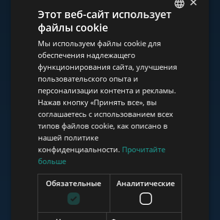
×
Ознакомьтесь с нашим
Этот веб-сайт использует
портфолио
файлы cookie
ENGLISH
Мы используем файлы cookie для
HUNGARIAN
обеспечения надлежащего
GERMAN
функционирования сайта, улучшения
пользовательского опыта и
FRENCH
www.tower-investments.com
персонализации контента и рекламы.
ITALIAN
Нажав кнопку «Принять все», вы
SPANISH
соглашаетесь с использованием всех
www.towerassistance.com
типов файлов cookie, как описано в
RUSSIAN
нашей политике
ARABIC
конфиденциальности.
Прочитайте
больше
www.towerconsulting.hu
Обязательные
Аналитические
www.mybudapesthome.com