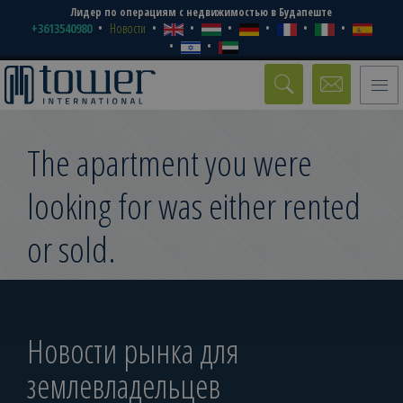
Лидер по операциям с недвижимостью в Будапеште
+3613540980
Новости
Toggle
naviga
The apartment you were
looking for was either rented
or sold.
Новости рынка для
землевладельцев