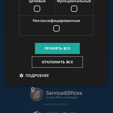
Целевые
Функциональные
www.budapestluxuryapartments.hu
Неклассифицированные
www.budapestoffices.net
ПРИНЯТЬ ВСЕ
www.budapestpropertysellers.com
ОТКЛОНИТЬ ВСЕ
ПОДРОБНЕЕ
www.cdpbudapest.com
www.budapestservicedoffices.com