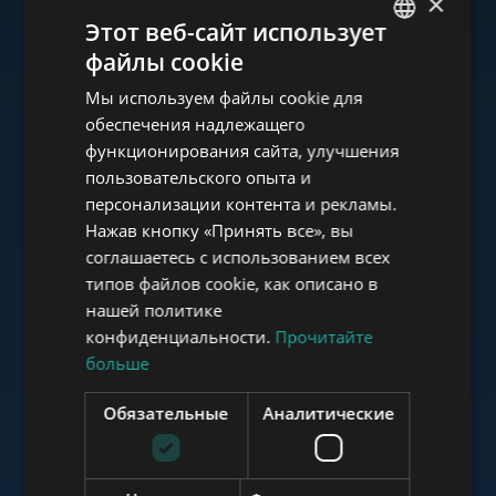
×
Ознакомьтесь с нашим
Этот веб-сайт использует
портфолио
файлы cookie
ENGLISH
Мы используем файлы cookie для
HUNGARIAN
обеспечения надлежащего
GERMAN
функционирования сайта, улучшения
пользовательского опыта и
FRENCH
www.tower-investments.com
персонализации контента и рекламы.
ITALIAN
Нажав кнопку «Принять все», вы
SPANISH
соглашаетесь с использованием всех
www.towerassistance.com
типов файлов cookie, как описано в
RUSSIAN
нашей политике
ARABIC
конфиденциальности.
Прочитайте
больше
www.towerconsulting.hu
Обязательные
Аналитические
www.mybudapesthome.com