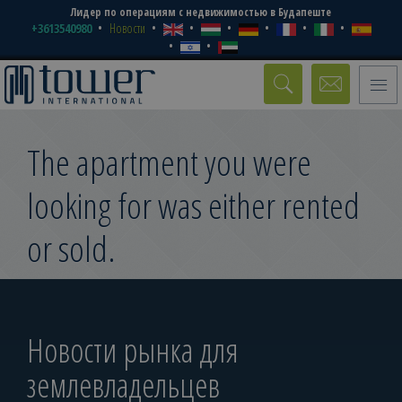
Лидер по операциям с недвижимостью в Будапеште
+3613540980
Новости
Toggle
naviga
The apartment you were
looking for was either rented
or sold.
Новости рынка для
землевладельцев