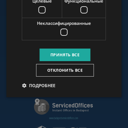
Целевые
Функциональные
www.budapestluxuryapartments.hu
Неклассифицированные
www.budapestoffices.net
ПРИНЯТЬ ВСЕ
www.budapestpropertysellers.com
ОТКЛОНИТЬ ВСЕ
ПОДРОБНЕЕ
www.cdpbudapest.com
www.budapestservicedoffices.com