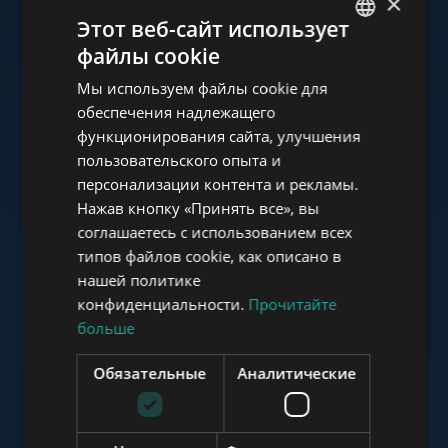
×
Ознакомьтесь с нашим
Этот веб-сайт использует
портфолио
файлы cookie
ENGLISH
Мы используем файлы cookie для
HUNGARIAN
обеспечения надлежащего
GERMAN
функционирования сайта, улучшения
пользовательского опыта и
FRENCH
www.tower-investments.com
персонализации контента и рекламы.
ITALIAN
Нажав кнопку «Принять все», вы
SPANISH
соглашаетесь с использованием всех
www.towerassistance.com
типов файлов cookie, как описано в
RUSSIAN
нашей политике
ARABIC
конфиденциальности.
Прочитайте
больше
www.towerconsulting.hu
Обязательные
Аналитические
www.mybudapesthome.com