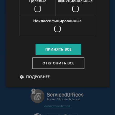
Целевые
Функциональные
www.budapestluxuryapartments.hu
Неклассифицированные
www.budapestoffices.net
ПРИНЯТЬ ВСЕ
www.budapestpropertysellers.com
ОТКЛОНИТЬ ВСЕ
ПОДРОБНЕЕ
www.cdpbudapest.com
www.budapestservicedoffices.com