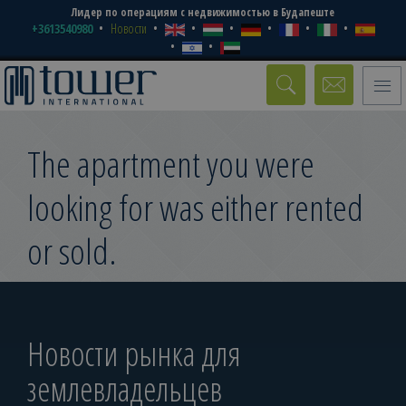
Лидер по операциям с недвижимостью в Будапеште
+3613540980
Новости
Toggle
naviga
The apartment you were
looking for was either rented
or sold.
Новости рынка для
землевладельцев