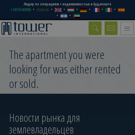
Лидер по операциям с недвижимостью в Будапеште
+3613540980
Новости
Toggle
naviga
The apartment you were
looking for was either rented
or sold.
Новости рынка для
землевладельцев