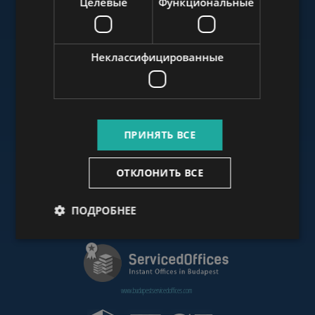
Целевые
Функциональные
www.budapestluxuryapartments.hu
Неклассифицированные
www.budapestoffices.net
ПРИНЯТЬ ВСЕ
www.budapestpropertysellers.com
ОТКЛОНИТЬ ВСЕ
ПОДРОБНЕЕ
www.cdpbudapest.com
www.budapestservicedoffices.com