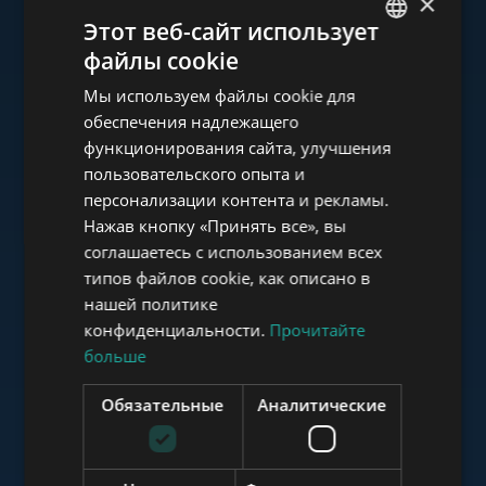
×
Ознакомьтесь с нашим
Этот веб-сайт использует
портфолио
файлы cookie
ENGLISH
Мы используем файлы cookie для
HUNGARIAN
обеспечения надлежащего
GERMAN
функционирования сайта, улучшения
пользовательского опыта и
FRENCH
www.tower-investments.com
персонализации контента и рекламы.
ITALIAN
Нажав кнопку «Принять все», вы
SPANISH
соглашаетесь с использованием всех
www.towerassistance.com
типов файлов cookie, как описано в
RUSSIAN
нашей политике
ARABIC
конфиденциальности.
Прочитайте
больше
www.towerconsulting.hu
Обязательные
Аналитические
www.mybudapesthome.com