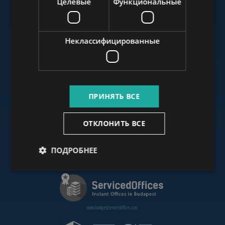
Целевые
Функциональные
www.budapestluxuryapartments.hu
Неклассифицированные
www.budapestoffices.net
ПРИНЯТЬ ВСЕ
www.budapestpropertysellers.com
ОТКЛОНИТЬ ВСЕ
ПОДРОБНЕЕ
www.cdpbudapest.com
www.budapestservicedoffices.com