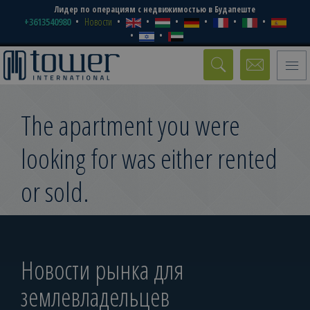
Лидер по операциям с недвижимостью в Будапеште
+3613540980
Новости
Toggle
naviga
The apartment you were
looking for was either rented
or sold.
Новости рынка для
землевладельцев