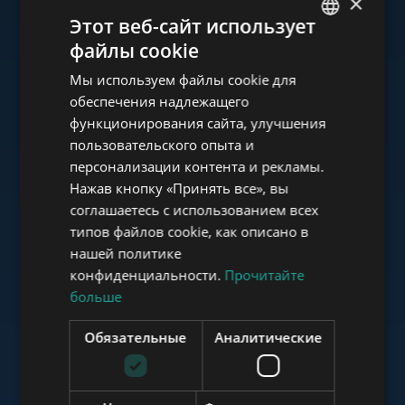
×
Ознакомьтесь с нашим
Этот веб-сайт использует
портфолио
файлы cookie
ENGLISH
Мы используем файлы cookie для
HUNGARIAN
обеспечения надлежащего
GERMAN
функционирования сайта, улучшения
пользовательского опыта и
FRENCH
www.tower-investments.com
персонализации контента и рекламы.
ITALIAN
Нажав кнопку «Принять все», вы
SPANISH
соглашаетесь с использованием всех
www.towerassistance.com
типов файлов cookie, как описано в
RUSSIAN
нашей политике
ARABIC
конфиденциальности.
Прочитайте
больше
www.towerconsulting.hu
Обязательные
Аналитические
www.mybudapesthome.com