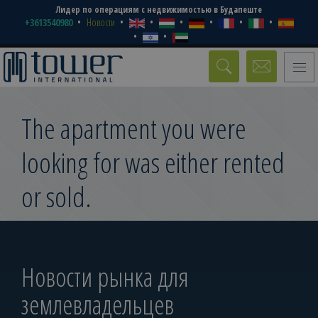
Лидер по операциям с недвижимостью в Будапеште
+3613540980
Новости
Toggle
naviga
The apartment you were
looking for was either rented
or sold.
Новости рынка для
землевладельцев