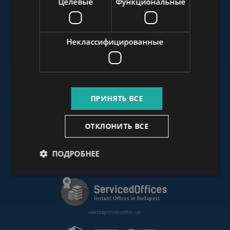
Целевые
Функциональные
www.budapestluxuryapartments.hu
Неклассифицированные
www.budapestoffices.net
ПРИНЯТЬ ВСЕ
www.budapestpropertysellers.com
ОТКЛОНИТЬ ВСЕ
ПОДРОБНЕЕ
www.cdpbudapest.com
www.budapestservicedoffices.com