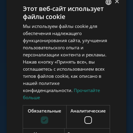
×
Ознакомьтесь с нашим
Этот веб-сайт использует
портфолио
файлы cookie
ENGLISH
Мы используем файлы cookie для
HUNGARIAN
обеспечения надлежащего
GERMAN
функционирования сайта, улучшения
пользовательского опыта и
FRENCH
www.tower-investments.com
персонализации контента и рекламы.
ITALIAN
Нажав кнопку «Принять все», вы
SPANISH
соглашаетесь с использованием всех
www.towerassistance.com
типов файлов cookie, как описано в
RUSSIAN
нашей политике
ARABIC
конфиденциальности.
Прочитайте
больше
www.towerconsulting.hu
Обязательные
Аналитические
www.mybudapesthome.com