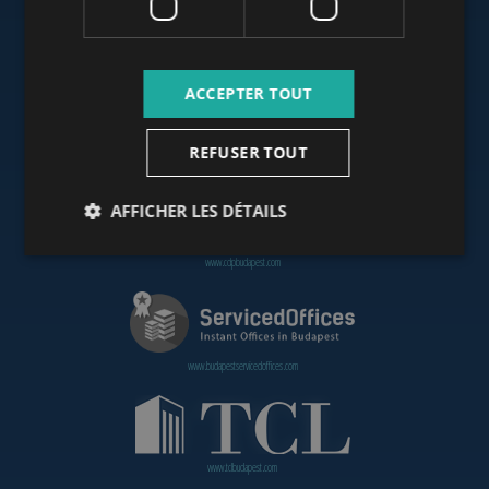
www.budapestoffices.net
ACCEPTER TOUT
REFUSER TOUT
www.budapestpropertysellers.com
AFFICHER LES DÉTAILS
www.cdpbudapest.com
www.budapestservicedoffices.com
www.tclbudapest.com