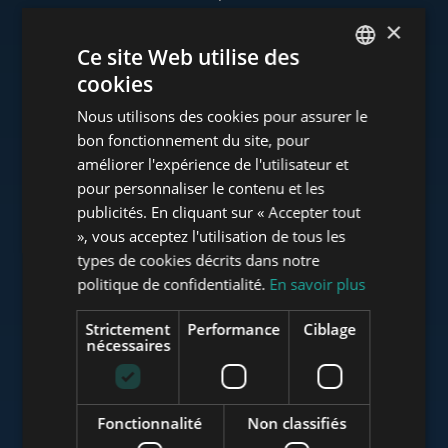
×
Ce site Web utilise des
cookies
www.tower-investments.com
ENGLISH
Nous utilisons des cookies pour assurer le
HUNGARIAN
bon fonctionnement du site, pour
GERMAN
améliorer l'expérience de l'utilisateur et
www.towerassistance.com
pour personnaliser le contenu et les
FRENCH
publicités. En cliquant sur « Accepter tout
ITALIAN
», vous acceptez l'utilisation de tous les
www.towerconsulting.hu
SPANISH
types de cookies décrits dans notre
politique de confidentialité.
En savoir plus
RUSSIAN
ARABIC
Strictement
Performance
Ciblage
www.mybudapesthome.com
nécessaires
Fonctionnalité
Non classifiés
www.budapestluxuryapartments.hu