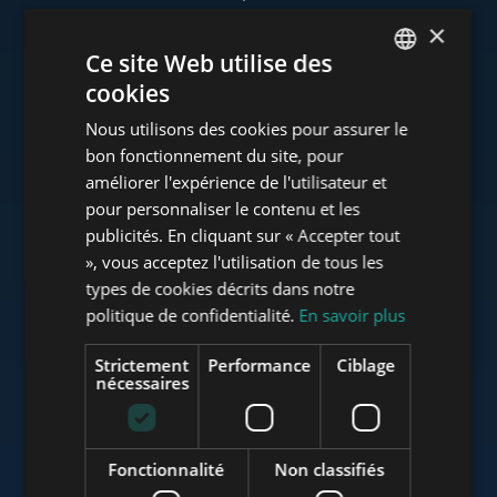
×
Ce site Web utilise des
cookies
www.tower-investments.com
ENGLISH
Nous utilisons des cookies pour assurer le
HUNGARIAN
bon fonctionnement du site, pour
GERMAN
améliorer l'expérience de l'utilisateur et
www.towerassistance.com
pour personnaliser le contenu et les
FRENCH
publicités. En cliquant sur « Accepter tout
ITALIAN
», vous acceptez l'utilisation de tous les
www.towerconsulting.hu
SPANISH
types de cookies décrits dans notre
politique de confidentialité.
En savoir plus
RUSSIAN
ARABIC
Strictement
Performance
Ciblage
www.mybudapesthome.com
nécessaires
Fonctionnalité
Non classifiés
www.budapestluxuryapartments.hu