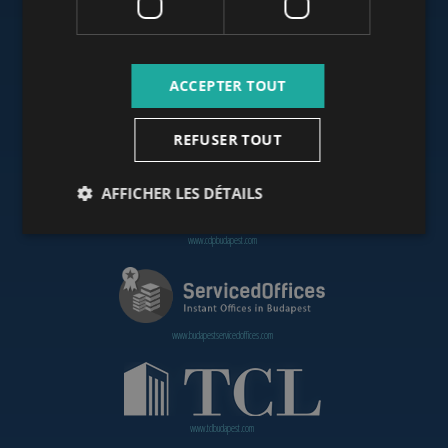
www.budapestoffices.net
ACCEPTER TOUT
REFUSER TOUT
www.budapestpropertysellers.com
AFFICHER LES DÉTAILS
www.cdpbudapest.com
www.budapestservicedoffices.com
www.tclbudapest.com