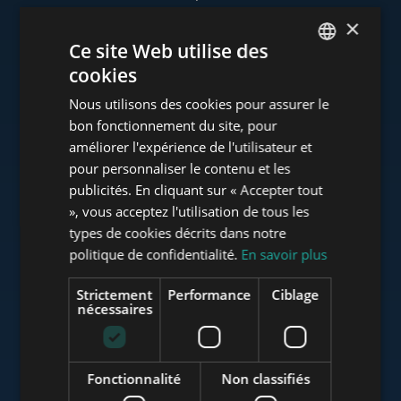
×
Ce site Web utilise des
cookies
www.tower-investments.com
ENGLISH
Nous utilisons des cookies pour assurer le
HUNGARIAN
bon fonctionnement du site, pour
GERMAN
améliorer l'expérience de l'utilisateur et
www.towerassistance.com
pour personnaliser le contenu et les
FRENCH
publicités. En cliquant sur « Accepter tout
ITALIAN
», vous acceptez l'utilisation de tous les
www.towerconsulting.hu
SPANISH
types de cookies décrits dans notre
politique de confidentialité.
En savoir plus
RUSSIAN
ARABIC
Strictement
Performance
Ciblage
www.mybudapesthome.com
nécessaires
Fonctionnalité
Non classifiés
www.budapestluxuryapartments.hu