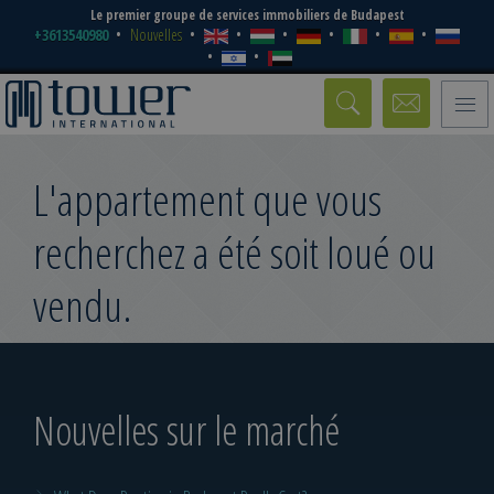
Le premier groupe de services immobiliers de Budapest
+3613540980
Nouvelles
Toggle
naviga
L'appartement que vous
recherchez a été soit loué ou
vendu.
Nouvelles sur le marché