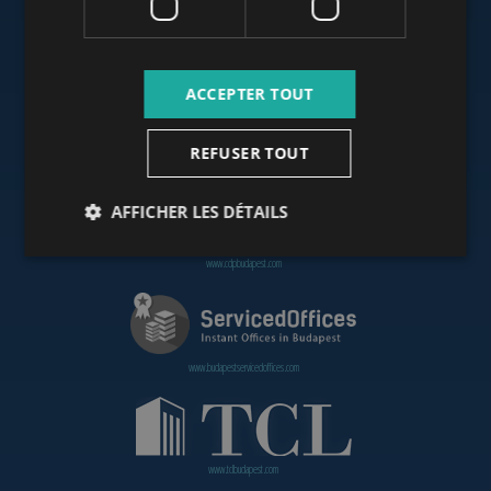
www.budapestoffices.net
ACCEPTER TOUT
REFUSER TOUT
www.budapestpropertysellers.com
AFFICHER LES DÉTAILS
www.cdpbudapest.com
www.budapestservicedoffices.com
www.tclbudapest.com