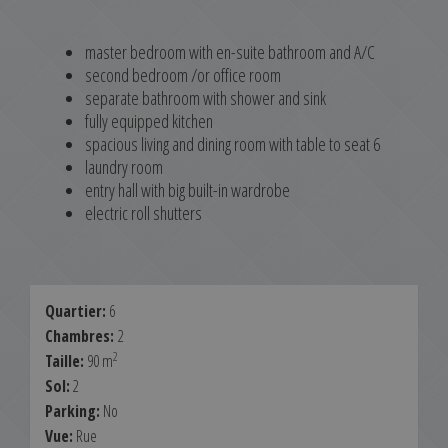
master bedroom with en-suite bathroom and A/C
second bedroom /or office room
separate bathroom with shower and sink
fully equipped kitchen
spacious living and dining room with table to seat 6
laundry room
entry hall with big built-in wardrobe
electric roll shutters
Quartier:
6
Chambres:
2
2
Taille:
90 m
Sol:
2
Parking:
No
Vue:
Rue