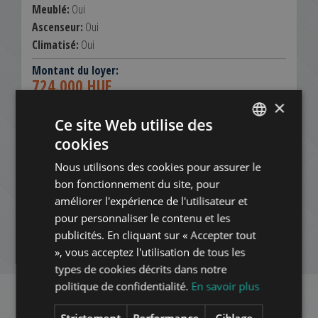
Meublé:
Oui
Ascenseur:
Oui
Climatisé:
Oui
Montant du loyer:
724.000 HUF
2.000 EUR
×
Ce site Web utilise des
Contactez-nous:
+3613540980
cookies
ENGLISH
Nous utilisons des cookies pour assurer le
HUNGARIAN
AJOUTER À LA LISTE
bon fonctionnement du site, pour
GERMAN
améliorer l'expérience de l'utilisateur et
TÉLÉCHARGER LE FICHIER PDF
pour personnaliser le contenu et les
FRENCH
publicités. En cliquant sur « Accepter tout
ITALIAN
NOUVELLE RECHERCHE
», vous acceptez l'utilisation de tous les
SPANISH
types de cookies décrits dans notre
politique de confidentialité.
En savoir plus
RUSSIAN
ARABIC