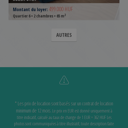
499.000 HUF
Montant du loyer:
2
Quartier 6 • 2 chambres • 65 m
AUTRES
* Les prix de location sont basés sur un contrat de location
minimum de 12 mois.
Le prix en EUR est donné uniquement à
titre indicatif, calculé au taux de change de 1 EUR = 362 HUF
Les
photos sont communiquées à titre illustratif, toute description faite