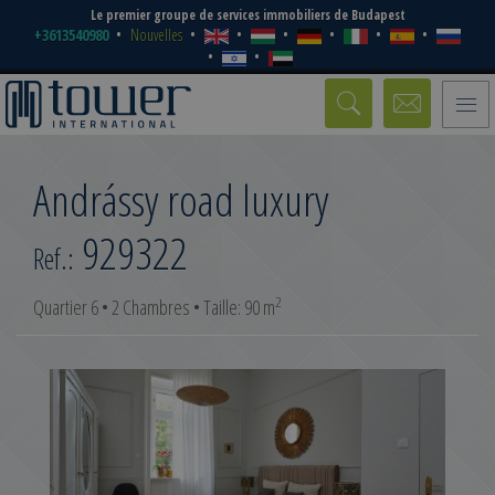
Le premier groupe de services immobiliers de Budapest
+3613540980
Nouvelles
Toggle
naviga
Andrássy road luxury
929322
Ref.:
2
Quartier 6 • 2 Chambres • Taille: 90 m