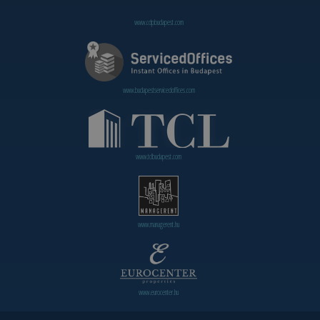
www.cdpbudapest.com
www.budapestservicedoffices.com
www.tclbudapest.com
www.managerent.hu
www.eurocenter.hu