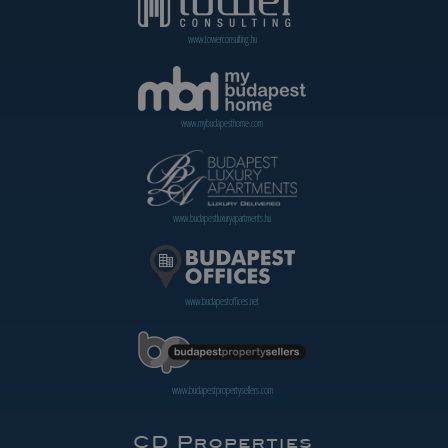
www.towerconsulting.hu
www.mybudapesthome.com
www.budapestluxuryapartments.hu
www.budapestoffices.net
www.budapestpropertysellers.com