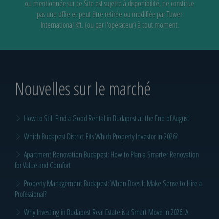
ou mentionnée sur ce Site est sujette à disponibilité,
ne constitue
pas une offre et peut être retirée ou modifiée par Tower
International Kft. (ou par l'opérateur) à tout moment.
Nouvelles sur le marché
How to Still Find a Good Rental in Budapest at the End of August
Which Budapest District Fits Which Property Investor in 2026?
Apartment Renovation Budapest: How to Plan a Smarter Renovation
for Value and Comfort
Property Management Budapest: When Does It Make Sense to Hire a
Professional?
Why Investing in Budapest Real Estate is a Smart Move in 2026: A