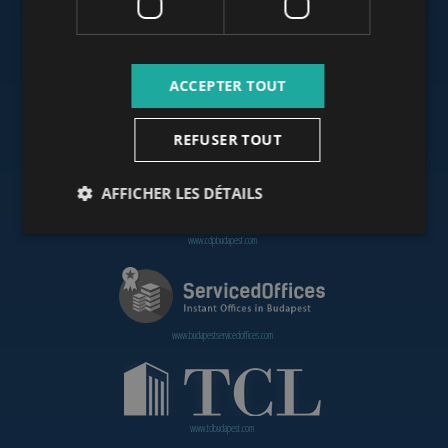
www.budapestoffices.net
ACCEPTER TOUT
REFUSER TOUT
www.budapestpropertysellers.com
AFFICHER LES DÉTAILS
www.cdpbudapest.com
www.budapestservicedoffices.com
www.tclbudapest.com