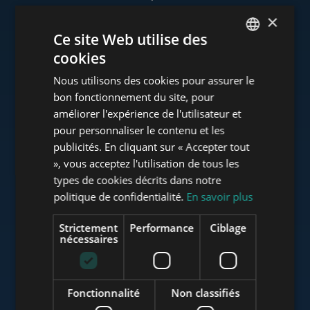
×
Ce site Web utilise des
cookies
www.tower-investments.com
ENGLISH
Nous utilisons des cookies pour assurer le
HUNGARIAN
bon fonctionnement du site, pour
GERMAN
améliorer l'expérience de l'utilisateur et
www.towerassistance.com
pour personnaliser le contenu et les
FRENCH
publicités. En cliquant sur « Accepter tout
ITALIAN
», vous acceptez l'utilisation de tous les
www.towerconsulting.hu
SPANISH
types de cookies décrits dans notre
politique de confidentialité.
En savoir plus
RUSSIAN
ARABIC
Strictement
Performance
Ciblage
www.mybudapesthome.com
nécessaires
Fonctionnalité
Non classifiés
www.budapestluxuryapartments.hu