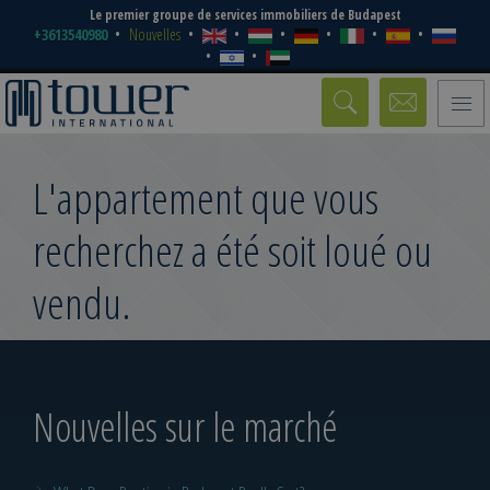
Le premier groupe de services immobiliers de Budapest
+3613540980
Nouvelles
Toggle
naviga
L'appartement que vous
recherchez a été soit loué ou
vendu.
Nouvelles sur le marché