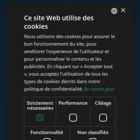
×
Ce site Web utilise des
cookies
www.tower-investments.com
ENGLISH
Nous utilisons des cookies pour assurer le
HUNGARIAN
bon fonctionnement du site, pour
GERMAN
améliorer l'expérience de l'utilisateur et
www.towerassistance.com
pour personnaliser le contenu et les
FRENCH
publicités. En cliquant sur « Accepter tout
ITALIAN
», vous acceptez l'utilisation de tous les
www.towerconsulting.hu
SPANISH
types de cookies décrits dans notre
politique de confidentialité.
En savoir plus
RUSSIAN
ARABIC
Strictement
Performance
Ciblage
www.mybudapesthome.com
nécessaires
Fonctionnalité
Non classifiés
www.budapestluxuryapartments.hu