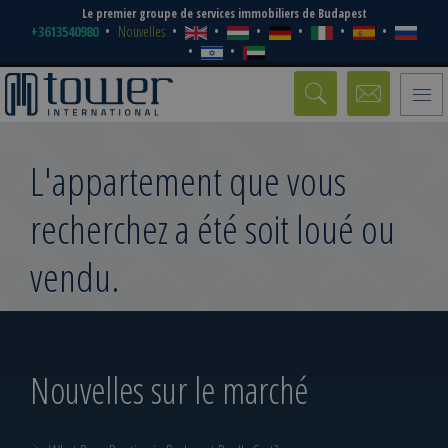
Le premier groupe de services immobiliers de Budapest
+3613540980
Nouvelles
Toggle
naviga
L'appartement que vous
recherchez a été soit loué ou
vendu.
Nouvelles sur le marché