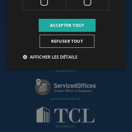
www.budapestoffices.net
ACCEPTER TOUT
REFUSER TOUT
www.budapestpropertysellers.com
AFFICHER LES DÉTAILS
www.cdpbudapest.com
www.budapestservicedoffices.com
www.tclbudapest.com