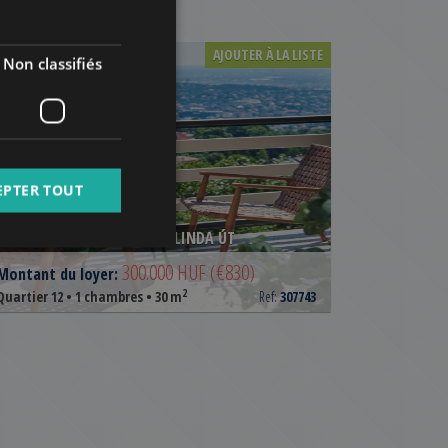
GERMAN
FRENCH
AJOUTER À LA LISTE
Non classifiés
ITALIAN
SPANISH
RUSSIAN
ARABIC
EPTER TOUT
BUDAPEST XII. KERÜLET, MELINDA ÚT
300.000 HUF
(€830)
Montant du loyer:
2
Quartier 12 • 1 chambres • 30 m
Ref:
307743