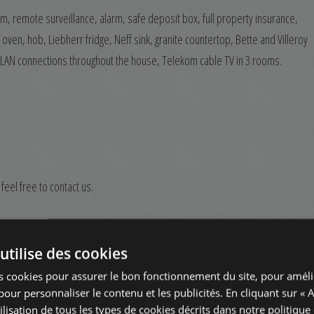
em, remote surveillance, alarm, safe deposit box, full property insurance,
ven, hob, Liebherr fridge, Neff sink, granite countertop, Bette and Villeroy
+ LAN connections throughout the house, Telekom cable TV in 3 rooms.
feel free to contact us.
utilise des cookies
s cookies pour assurer le bon fonctionnement du site, pour améli
t pour personnaliser le contenu et les publicités. En cliquant sur « 
ilisation de tous les types de cookies décrits dans notre politique