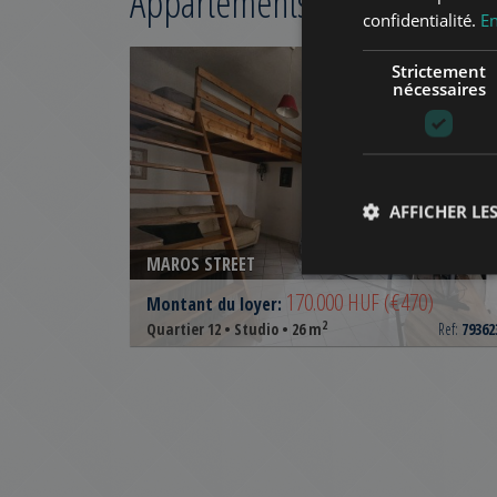
Appartements concernés à 
confidentialité.
En
AJOUTER À LA LIS
Strictement
nécessaires
AFFICHER LES
MAROS STREET
170.000 HUF
(€470)
Montant du loyer:
2
Quartier 12 • Studio • 26 m
Ref:
79362