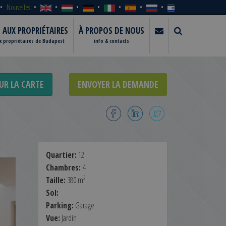
Nouvelles
S AUX PROPRIÉTAIRES
À PROPOS DE NOUS
ux propriétaires de Budapest
info & contacts
UR LA CARTE
ENVOYER LA DEMANDE
Quartier:
12
Chambres:
4
2
Taille:
380 m
Sol:
Parking:
Garage
Vue:
Jardin