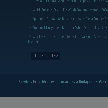
How to Still Find a Good Rental in Budapest at the End of A
Which Budapest District Fits Which Property Investor in 2026
Apartment Renovation Budapest: How to Plan a Smarter Re
Property Management Budapest: When Does It Make Sense t
Why Investing in Budapest Real Estate is a Smart Move in 
Investors
Cliquez pour plus >
Services Propriétaires
Locations à Budapest
Vente