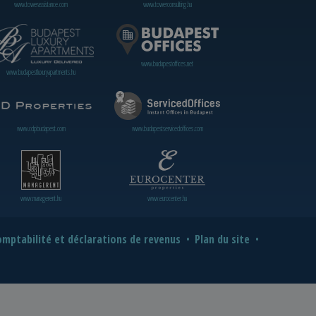
www.towerassistance.com
www.towerconsulting.hu
www.budapestoffices.net
www.budapestluxuryapartments.hu
www.cdpbudapest.com
www.budapestservicedoffices.com
www.managerent.hu
www.eurocenter.hu
mptabilité et déclarations de revenus
Plan du site