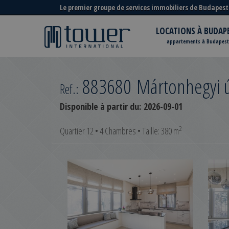
Le premier groupe de services immobiliers de Budapest
LOCATIONS À BUDAP
appartements à Budapest
883680
Mártonhegyi 
Ref.:
Disponible à partir du:
2026-09-01
2
Quartier 12 • 4 Chambres • Taille: 380 m