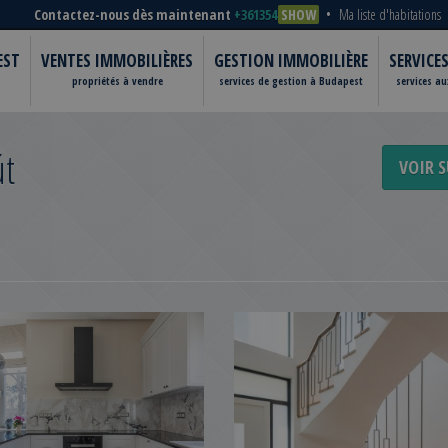
Contactez-nous dès maintenant
+361354
SHOW
Ma liste d'habitations
EST
VENTES IMMOBILIÈRES
GESTION IMMOBILIÈRE
SERVICE
propriétés à vendre
services de gestion à Budapest
services a
út
VOIR S