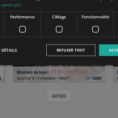
Budapest
dans le même quartier
 savoir plus
TE
AJOUTER À LA LISTE
Performance
Ciblage
Fonctionnalité
 DÉTAILS
REFUSER TOUT
ACC
KAKUKK ÚT
799.000 HUF
(€2.200)
Montant du loyer:
2
3
Quartier 12 • 3 chambres • 160 m
Ref:
102893
AUTRES