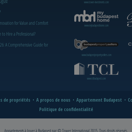
ugust
www.tower-investments.com
?
novation for Value and Comfort
www.mybudapesthome.com
o Hire a Professional?
2026: A Comprehensive Guide for
www.budapestpropertysellers.com
www.tclbudapest.com
s de propriétés
A propos de nous
Appartement Budapest
Co
Politique de confidentialité
Appartements à louer à Budapest
par © Tower International 2015. Tous droits réservés.