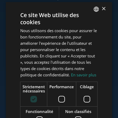
×
Ce site Web utilise des
cookies
www.tower-investments.com
ENGLISH
Nous utilisons des cookies pour assurer le
HUNGARIAN
bon fonctionnement du site, pour
GERMAN
améliorer l'expérience de l'utilisateur et
www.towerassistance.com
pour personnaliser le contenu et les
FRENCH
publicités. En cliquant sur « Accepter tout
ITALIAN
», vous acceptez l'utilisation de tous les
www.towerconsulting.hu
SPANISH
types de cookies décrits dans notre
politique de confidentialité.
En savoir plus
RUSSIAN
ARABIC
Strictement
Performance
Ciblage
www.mybudapesthome.com
nécessaires
Fonctionnalité
Non classifiés
www.budapestluxuryapartments.hu