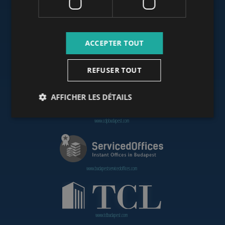
www.budapestoffices.net
ACCEPTER TOUT
REFUSER TOUT
www.budapestpropertysellers.com
AFFICHER LES DÉTAILS
www.cdpbudapest.com
www.budapestservicedoffices.com
www.tclbudapest.com