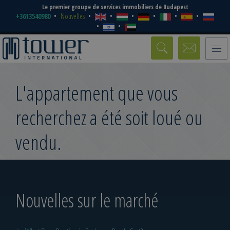
Le premier groupe de services immobiliers de Budapest
+3613540980
Nouvelles
Toggle
naviga
L'appartement que vous
recherchez a été soit loué ou
vendu.
Nouvelles sur le marché