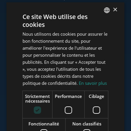
×
Ce site Web utilise des
cookies
www.tower-investments.com
ENGLISH
Nous utilisons des cookies pour assurer le
HUNGARIAN
bon fonctionnement du site, pour
GERMAN
améliorer l'expérience de l'utilisateur et
www.towerassistance.com
pour personnaliser le contenu et les
FRENCH
publicités. En cliquant sur « Accepter tout
ITALIAN
», vous acceptez l'utilisation de tous les
www.towerconsulting.hu
SPANISH
types de cookies décrits dans notre
politique de confidentialité.
En savoir plus
RUSSIAN
ARABIC
Strictement
Performance
Ciblage
www.mybudapesthome.com
nécessaires
Fonctionnalité
Non classifiés
www.budapestluxuryapartments.hu