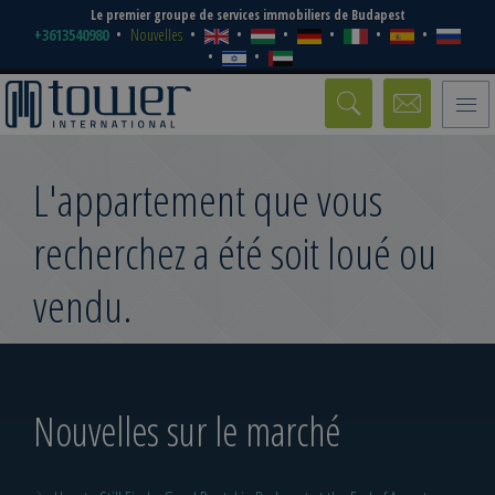
Le premier groupe de services immobiliers de Budapest
+3613540980
Nouvelles
Toggle
naviga
L'appartement que vous
recherchez a été soit loué ou
vendu.
Nouvelles sur le marché