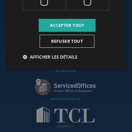
www.budapestoffices.net
ACCEPTER TOUT
REFUSER TOUT
www.budapestpropertysellers.com
AFFICHER LES DÉTAILS
www.cdpbudapest.com
www.budapestservicedoffices.com
www.tclbudapest.com