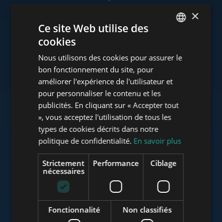
×
Ce site Web utilise des
cookies
www.tower-investments.com
ENGLISH
Nous utilisons des cookies pour assurer le
HUNGARIAN
bon fonctionnement du site, pour
GERMAN
améliorer l'expérience de l'utilisateur et
www.towerassistance.com
pour personnaliser le contenu et les
FRENCH
publicités. En cliquant sur « Accepter tout
ITALIAN
», vous acceptez l'utilisation de tous les
www.towerconsulting.hu
SPANISH
types de cookies décrits dans notre
politique de confidentialité.
En savoir plus
RUSSIAN
ARABIC
Strictement
Performance
Ciblage
www.mybudapesthome.com
nécessaires
Fonctionnalité
Non classifiés
www.budapestluxuryapartments.hu