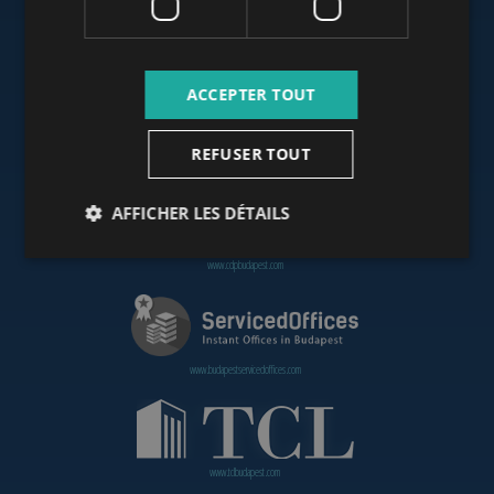
www.budapestoffices.net
ACCEPTER TOUT
REFUSER TOUT
www.budapestpropertysellers.com
AFFICHER LES DÉTAILS
www.cdpbudapest.com
www.budapestservicedoffices.com
www.tclbudapest.com