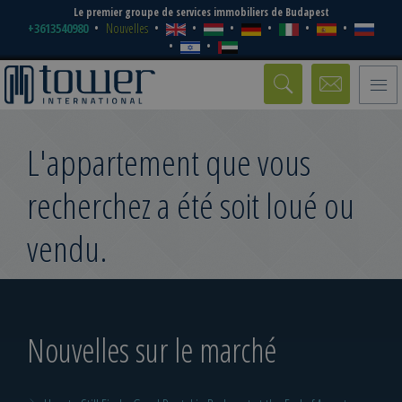
Le premier groupe de services immobiliers de Budapest
+3613540980
Nouvelles
Toggle
naviga
L'appartement que vous
recherchez a été soit loué ou
vendu.
Nouvelles sur le marché