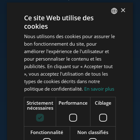
×
Ce site Web utilise des
cookies
www.tower-investments.com
ENGLISH
Nous utilisons des cookies pour assurer le
HUNGARIAN
bon fonctionnement du site, pour
GERMAN
améliorer l'expérience de l'utilisateur et
www.towerassistance.com
pour personnaliser le contenu et les
FRENCH
publicités. En cliquant sur « Accepter tout
ITALIAN
», vous acceptez l'utilisation de tous les
www.towerconsulting.hu
SPANISH
types de cookies décrits dans notre
politique de confidentialité.
En savoir plus
RUSSIAN
ARABIC
Strictement
Performance
Ciblage
www.mybudapesthome.com
nécessaires
Fonctionnalité
Non classifiés
www.budapestluxuryapartments.hu