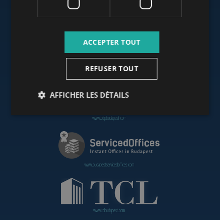
www.budapestoffices.net
ACCEPTER TOUT
REFUSER TOUT
www.budapestpropertysellers.com
AFFICHER LES DÉTAILS
www.cdpbudapest.com
www.budapestservicedoffices.com
www.tclbudapest.com