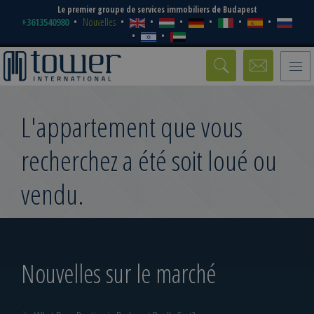
Le premier groupe de services immobiliers de Budapest
+3613540980
Nouvelles
Toggle
naviga
L'appartement que vous
recherchez a été soit loué ou
vendu.
Nouvelles sur le marché