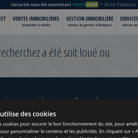
Contactez-nous dès maintenant
+361354
SHOW
Ma liste d'habitations
EST
VENTES IMMOBILIÈRES
GESTION IMMOBILIÈRE
SERVICE
propriétés à vendre
services de gestion à Budapest
services a
cherchez a été soit loué ou
 les propriétaires
Consultez notre po
utilise des cookies
s cookies pour assurer le bon fonctionnement du site, pour améli
t pour personnaliser le contenu et les publicités. En cliquant sur « 
ugust
www.tower-investments.com