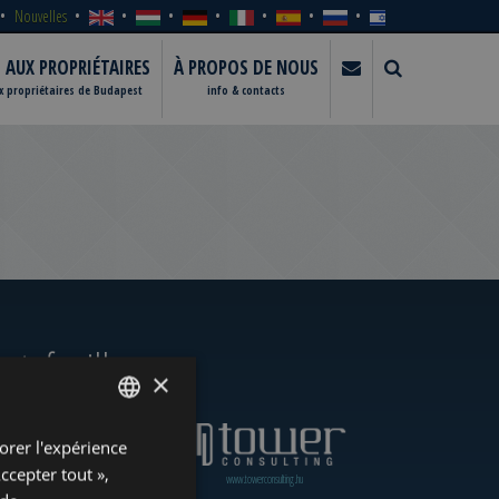
Nouvelles
S AUX PROPRIÉTAIRES
À PROPOS DE NOUS
ux propriétaires de Budapest
info & contacts
rtefeuille
×
orer l'expérience
ENGLISH
Accepter tout »,
www.towerassistance.com
www.towerconsulting.hu
HUNGARIAN