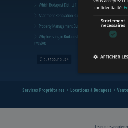
vous acceptez l'ut
Which Budapest District Fits Which Property Investor in 2026
confidentialité.
En
Apartment Renovation Budapest: How to Plan a Smarter Re
Strictement
nécessaires
Property Management Budapest: When Does It Make Sense t
Why Investing in Budapest Real Estate is a Smart Move in 
Investors
AFFICHER LES
Cliquez pour plus >
Services Propriétaires
Locations à Budapest
Vente
Les prix des appartement