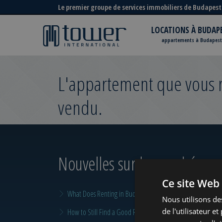
Le premier groupe de services immobiliers de Budapest
LOCATIONS À BUDAP
appartements à Budapest
L'appartement que vous re
vendu.
Nouvelles sur le marché
pour
Ce site Web 
What Does Renting in Budapest Really Cost?
Nous utilisons de
de l'utilisateur e
How to Still Find a Good Rental in Budapest at the End of A