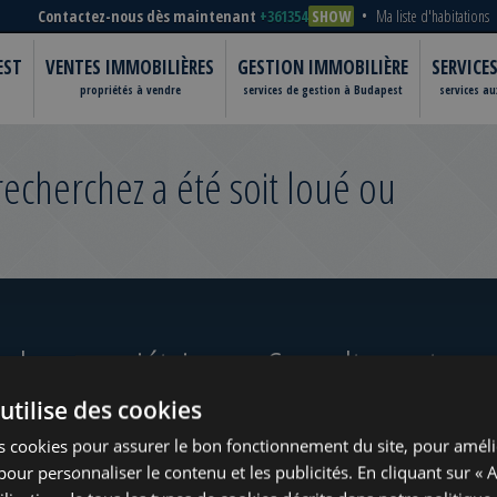
Contactez-nous dès maintenant
+361354
SHOW
Ma liste d'habitations
EST
VENTES IMMOBILIÈRES
GESTION IMMOBILIÈRE
SERVICE
propriétés à vendre
services de gestion à Budapest
services a
cherchez a été soit loué ou
 les propriétaires
Consultez notre po
utilise des cookies
ugust
s cookies pour assurer le bon fonctionnement du site, pour améli
t pour personnaliser le contenu et les publicités. En cliquant sur « 
?
www.tower-investments.com