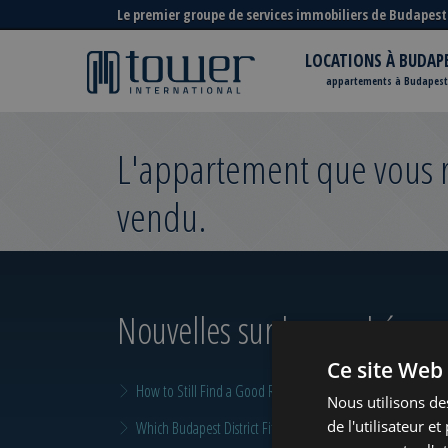
Le premier groupe de services immobiliers de Budapest
LOCATIONS À BUDAP
appartements à Budapest
L'appartement que vous re
vendu.
Nouvelles sur le marché
pour
Ce site Web 
How to Still Find a Good Rental in Budapest at the End of A
Nous utilisons de
de l'utilisateur e
Which Budapest District Fits Which Property Investor in 2026