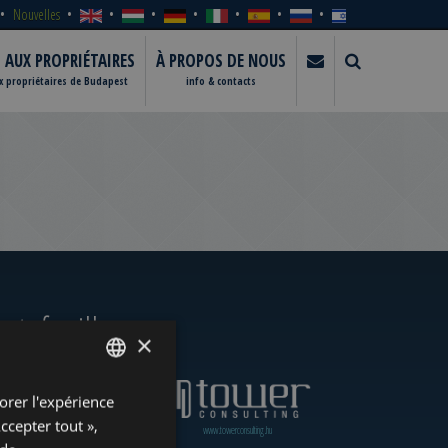
Nouvelles
S AUX PROPRIÉTAIRES
À PROPOS DE NOUS
ux propriétaires de Budapest
info & contacts
rtefeuille
×
orer l'expérience
ENGLISH
Accepter tout »,
www.towerassistance.com
www.towerconsulting.hu
HUNGARIAN