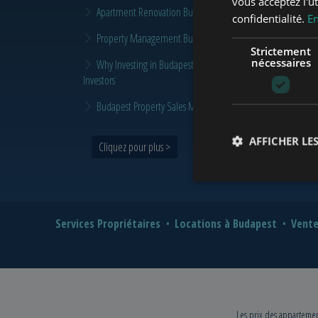
vous acceptez l'ut
Apartment Renovation Budapest: How to Plan a Smarter Re
confidentialité.
En
Property Management Budapest: When Does It Make Sense t
Strictement
nécessaires
Why Investing in Budapest Real Estate is a Smart Move in 
Investors
Budapest Property Sales Market in 2026 | Seller & Buyer G
AFFICHER LES
Cliquez pour plus >
Services Propriétaires
Locations à Budapest
Vente
Les prix des appartement