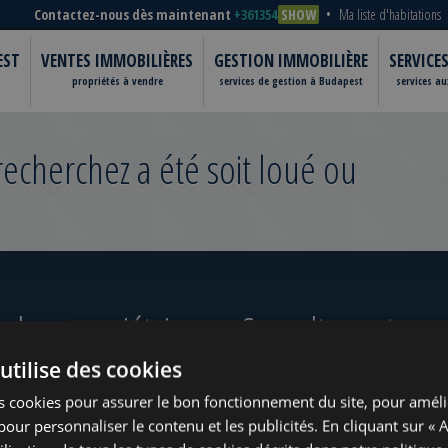
Contactez-nous dès maintenant
+361354
SHOW
Ma liste d'habitations
EST
VENTES IMMOBILIÈRES
GESTION IMMOBILIÈRE
SERVICE
propriétés à vendre
services de gestion à Budapest
services a
cherchez a été soit loué ou
 les propriétaires
Consultez notre po
utilise des cookies
s cookies pour assurer le bon fonctionnement du site, pour améli
t pour personnaliser le contenu et les publicités. En cliquant sur « 
ugust
www.tower-investments.com