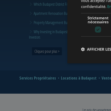
vous acceptez l'ut
Which Budapest District Fits Which Property Investor in 2026
confidentialité.
En
Apartment Renovation Budapest: How to Plan a Smarter Re
Strictement
nécessaires
Property Management Budapest: When Does It Make Sense t
Why Investing in Budapest Real Estate is a Smart Move in 
Investors
AFFICHER LES
Cliquez pour plus >
Services Propriétaires
Locations à Budapest
Vente
Les prix des appartement