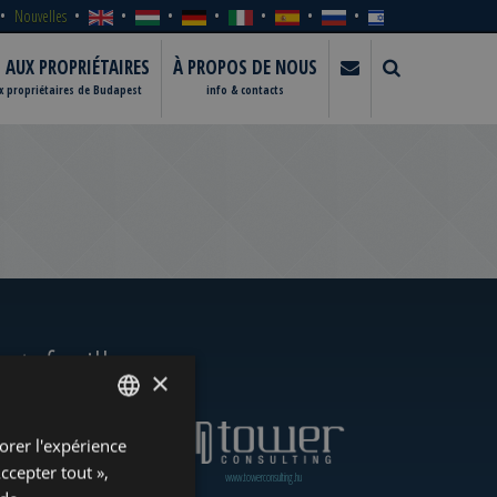
Nouvelles
S AUX PROPRIÉTAIRES
À PROPOS DE NOUS
ux propriétaires de Budapest
info & contacts
rtefeuille
×
orer l'expérience
ENGLISH
Accepter tout »,
www.towerassistance.com
www.towerconsulting.hu
HUNGARIAN