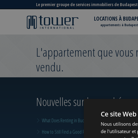
Le premier groupe de services immobiliers de Budapest
LOCATIONS À BUDAP
appartements à Budapest
L'appartement que vous re
vendu.
Nouvelles sur le marché
pour
Ce site Web 
What Does Renting in Budapest Really Cost?
Nous utilisons de
de l'utilisateur e
How to Still Find a Good Rental in Budapest at the End of A